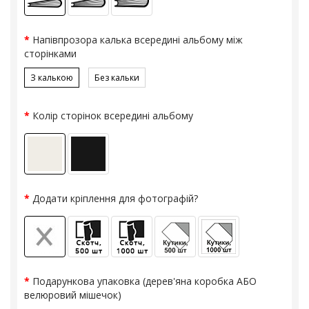
Напівпрозора калька всередині альбому між
сторінками
З калькою
Без кальки
Колір сторінок всередині альбому
Додати кріплення для фотографій?
Подарункова упаковка (дерев'яна коробка АБО
велюровий мішечок)