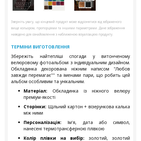
Зверніть увагу, що кінцевий продукт може відрізнятися від зображеного
вище кольором, пропорціями та іншими параметрами. Дане зображення
наведено для ознайомлення з наближеною візуалізацією продукту.
ТЕРМІНИ ВИГОТОВЛЕННЯ
Збережіть найтепліші спогади у витонченому
велюровому фотоальбомі з індивідуальним дизайном.
Обкладинка декорована ніжним написом "Любов
завжди перемагає"" та іменами пари, що робить цей
альбом особливим та унікальним.
Матеріал:
Обкладинка із ніжного велюру
преміум-якості
Сторінки:
Щільний картон + візерункова калька
між ними
Персоналізація:
Ім'я, дата або символ,
нанесені термотрансферною плівкою
Колір плівки на вибір:
золотий, золотий