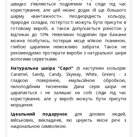
швидко з’являються подряпини та сліди під час
користування, але цей нюанс додає їй ще більшого
шарму «вантажності». Неоднорідність кольору,
природні складки, потертості можуть бути присутні в
готовому виробі, а також допускається різнотон у
відтінках до 10%. Невеликих подряпин при бажанні
можна позбутись, потерши місце м’якою тканиною,
глибокі царапини неможливо забрати. Також не
рекомендуємо протирати вироби з натуральної шкіри
вологими серветками.
Натуральна шкіра "Capri"
(6 наступних кольорів:
Caramel, Sandy, Candy, Skyway, White, Green) - з
гладкою поверхнею, емульсійною обробкою,
пилоподібним тисненням. Дана серія шкіри не
царапається і не залишає на собі сліди під час
користування, але у виробі можуть бути присутні
морщення.
Ідеальний подарунок
для ділових людей,
військових, викладачів, які цінують якісні речі з
національною символікою.