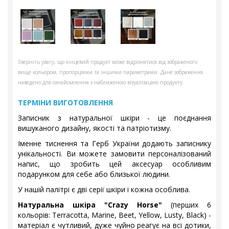
Зверніть увагу, що кінцевий продукт може відрізнятися від зображеного
вище кольором, пропорціями та іншими параметрами. Дане зображення
наведено для ознайомлення з наближеною візуалізацією продукту.
ТЕРМІНИ ВИГОТОВЛЕННЯ
Записник з натуральної шкіри - це поєднання
вишуканого дизайну, якості та патріотизму.
Іменне тиснення та Герб України додають записнику
унікальності. Ви можете замовити персоналізований
напис, що зробить цей аксесуар особливим
подарунком для себе або близької людини.
У нашій палітрі є дві серії шкіри і кожна особлива.
Натуральна шкіра "Crazy Horse"
(перших 6
кольорів: Terracotta, Marine, Beet, Yellow, Lusty, Black) -
матеріал є чутливий, дуже чуйно реагує на всі дотики,