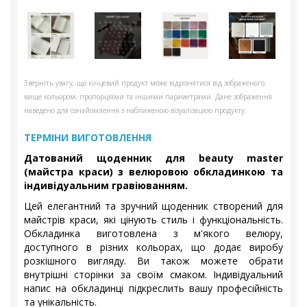
Зверніть увагу, що кінцевий продукт може відрізнятися від зображеного
вище кольором, пропорціями та іншими параметрами. Дане зображення
наведено для ознайомлення з наближеною візуалізацією продукту.
ТЕРМІНИ ВИГОТОВЛЕННЯ
Датований щоденник для beauty master
(майстра краси) з велюровою обкладинкою та
індивідуальним гравіюванням.
Цей елегантний та зручний щоденник створений для
майстрів краси, які цінують стиль і функціональність.
Обкладинка виготовлена з м'якого велюру,
доступного в різних кольорах, що додає виробу
розкішного вигляду. Ви також можете обрати
внутрішні сторінки за своїм смаком. Індивідуальний
напис на обкладинці підкреслить вашу професійність
та унікальність.