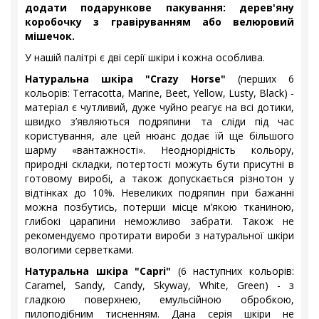
додати подарункове пакування: дерев'яну
коробочку з гравіруванням або велюровий
мішечок.
У нашій палітрі є дві серії шкіри і кожна особлива.
Натуральна шкіра "Crazy Horse"
(перших 6
кольорів: Terracotta, Marine, Beet, Yellow, Lusty, Black) -
матеріал є чутливий, дуже чуйно реагує на всі дотики,
швидко з’являються подряпини та сліди під час
користування, але цей нюанс додає їй ще більшого
шарму «вантажності». Неоднорідність кольору,
природні складки, потертості можуть бути присутні в
готовому виробі, а також допускається різнотон у
відтінках до 10%. Невеликих подряпин при бажанні
можна позбутись, потерши місце м’якою тканиною,
глибокі царапини неможливо забрати. Також не
рекомендуємо протирати вироби з натуральної шкіри
вологими серветками.
Натуральна шкіра "Capri"
(6 наступних кольорів:
Caramel, Sandy, Candy, Skyway, White, Green) - з
гладкою поверхнею, емульсійною обробкою,
пилоподібним тисненням. Дана серія шкіри не