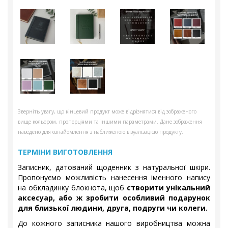
Зверніть увагу, що кінцевий продукт може відрізнятися від зображеного
вище кольором, пропорціями та іншими параметрами. Дане зображення
наведено для ознайомлення з наближеною візуалізацією продукту.
ТЕРМІНИ ВИГОТОВЛЕННЯ
Записник, датований щоденник з натуральної шкіри.
Пропонуємо можливість нанесення іменного напису
на обкладинку блокнота, щоб
створити унікальний
аксесуар, або ж зробити особливий подарунок
для близької людини, друга, подруги чи колеги.
До кожного записника нашого виробництва можна