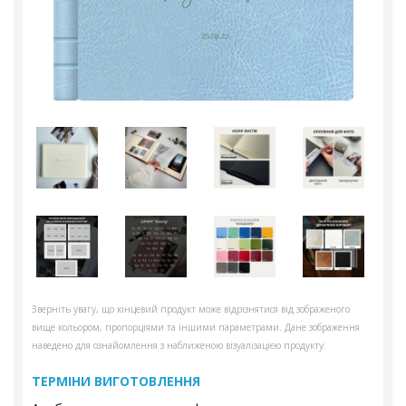
Зверніть увагу, що кінцевий продукт може відрізнятися від зображеного
вище кольором, пропорціями та іншими параметрами. Дане зображення
наведено для ознайомлення з наближеною візуалізацією продукту.
ТЕРМІНИ ВИГОТОВЛЕННЯ