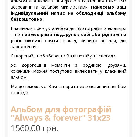
Альбом для вклеювання фото з картонними листами
всередині та калькою між листами.
Нанесемо Ваш
індивідуальний напис на обкладинці альбому
безкоштовно.
Класичний преміум альбом для фотографій з екошкіри
– це
неймовірний подарунок собі або рідним на
різні сімейні свята:
ювілеї, річницю весілля, дні
народження.
Створений, щоб зберегти Ваші незабутні спогади.
Усі дорогоцінні моменти з родиною, друзями,
коханими можна поступово вклеювати у класичний
альбом.
Ми допоможемо Вам створити ексклюзивний альбом
спогадів.
Альбом для фотографій
"Always & forever" 31х23
1560.00 грн.