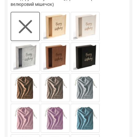
велюровий мішечок)