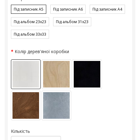
Під записник A5
Під записник A6
Під записник A4
Під альбом 23x23
Під альбом 31x23
Під альбом 33x33
Колір дерев'яної коробки
Кількість