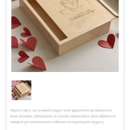
Зверніть увагу, що кінцевий продукт може відрізнятися від зображеного
вище кольором, пропорціями та іншими параметрами. Дане зображення
наведено для ознайомлення з наближеною візуалізацією продукту.