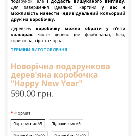
подарунок, але і
додасть вишуканого вигляду.
Для завершення ідеальної картини
у Вас є
можливість нанести індивідуальний кольороий
друк на коробочку.
Дерев'яну
коробочку можна обрати у п’яти
кольорах:
чисте дерево (не фарбована), біла,
коричнева, сіра та чорна.
ТЕРМІНИ ВИГОТОВЛЕННЯ
Новорічна подарункова
дерев'яна коробочка
"Happy New Year"
590.00 грн.
Формат
Під записник A5
Під записник A6
Під альбом 23x23
Під альбом 31x23