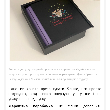
Зверніть увагу, що кінцевий продукт може відрізнятися від зображеного
вище кольором, пропорціями та іншими параметрами. Дане зображення
наведено для ознайомлення з наближеною візуалізацією продукту.
Якщо Ви хочете презентувати більше, ніж просто
подарунок, тоді варто звернути увагу ще і на
упакування подарунку.
Дерев’яна коробочка
, не тільки доповнить