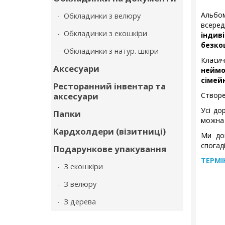
Альбо
- Обкладинки з велюру
всере
- Обкладинки з екошкіри
індив
безко
- Обкладинки з натур. шкіри
Класич
Аксесуари
неймо
сімейн
Ресторанний інвентар та
аксесуари
Створе
Усі до
Папки
можна 
Кардхолдери (візитниці)
Ми до
спогаді
Подарункове упакування
ТЕРМІ
- З екошкіри
- З велюру
- З дерева