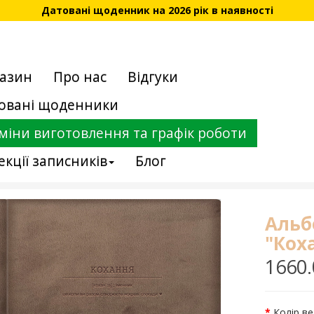
Датовані щоденник на 2026 рік в наявності
азин
Про нас
Відгуки
овані щоденники
міни виготовлення та графік роботи
екції записників
Блог
Альб
"Коха
1660.
Колір в