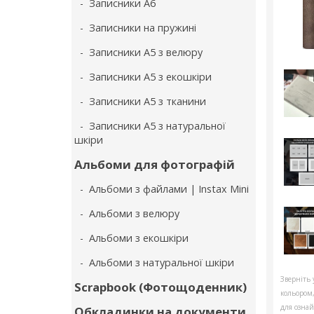
- Записники А6
- Записники на пружині
- Записники А5 з велюру
- Записники А5 з екошкіри
- Записники А5 з тканини
- Записники А5 з натуральної
шкіри
Альбоми для фотографій
- Альбоми з файлами | Instax Mini
- Альбоми з велюру
- Альбоми з екошкіри
- Альбоми з натуральної шкіри
Зверніть 
Scrapbook (Фотощоденник)
кольором
для ознай
Обкладинки на документи