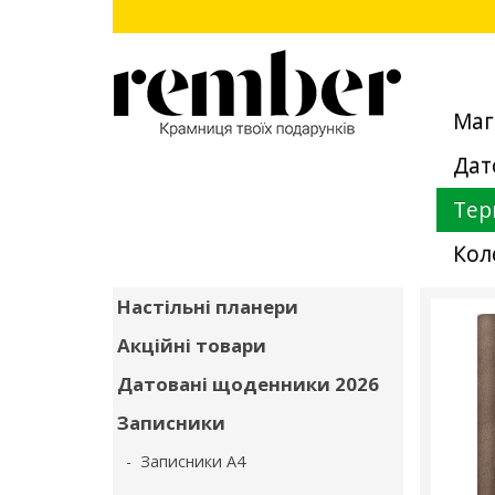
Маг
Дат
Тер
Кол
Настільні планери
Акційні товари
Датовані щоденники 2026
Записники
- Записники А4