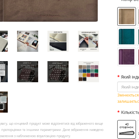
Який інд
Змінюється 
залишаєтьс
Кількіст
увагу, що кінцевий продукт може відрізнятися від зображеного вище
, пропорціями та іншими параметрами. Дане зображення наведено
омлення з наближеною візуалізацією продукту.