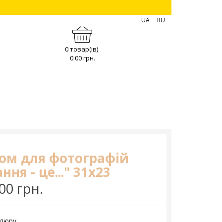
UA
RU
0 товар(ів)
0.00 грн.
ом для фотографій
ння - це..." 31х23
00 грн.
елюру