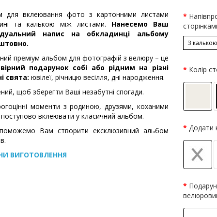
м для вклеювання фото з картонними листами
Напівпр
дині та калькою між листами.
Нанесемо Ваш
сторінкам
ідуальний напис на обкладинці альбому
штовно.
З калько
ний преміум альбом для фотографій з велюру – це
вірний подарунок собі або рідним на різні
Колір ст
і свята:
ювілеї, річницю весілля, дні народження.
ний, щоб зберегти Ваші незабутні спогади.
рогоцінні моменти з родиною, друзями, коханими
поступово вклеювати у класичний альбом.
Додати 
поможемо Вам створити ексклюзивний альбом
в.
НИ ВИГОТОВЛЕННЯ
Подарун
велюрови