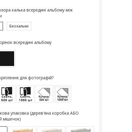
озора калька всередині альбому між
и
ю
Без кальки
орінок всередині альбому
кріплення для фотографій?
кова упаковка (дерев'яна коробка АБО
й мішечок)