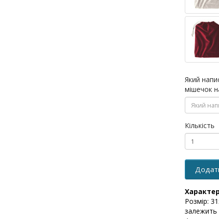
Який напи
мішечок н
Кількість
Додат
Характе
Розмір: 3
залежить в