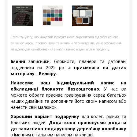
Зверніть увагу, що кінцевий продукт може відрізнятися від зображеного
вище кольором, пропорціями та іншими параметрами. Дане зображення
наведено для ознайомлення з наближеною візуалізацією продукту.
Іменні
записники, блокноти, планери та датовані
щоденники на 2025 рік
з приємного на дотик
матеріалу - Велюру.
Нанесемо ваш індивідуальний напис на
обкладинці блокнота безкоштовно.
У нас ви
можете обрати красиве гравірування серед багатьох
наших дизайнів та доповнити його своїм написом або
нанести свій малюнок.
Хороший варіант подарунку
для колег, рідних та
близьких людей.
Додатково пропонуємо додати
до записника подарункову дерев'яну коробочку
з іменним вітальним написом на кришці.