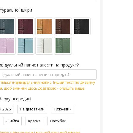
туральної шкіри
ивідуальний напис нанести на продукт?
тільки індивідуальний напис. Інший текст по дизайну
я, щоб змінити щось додатково - опишіть вище.
блоку всередині
й 2026
Не датований
Тижневик
Лінійка
Крапка
Скетчбук
локу є фіксованим і має свій окремий вигляд