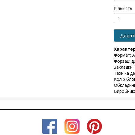
Кількість
Додат
Характе
Формат: А
Форзац: д
Закладки: 
Техніка де
Колір бло
Обкладинк
Виробник: