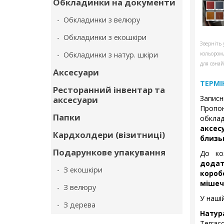
Обкладинки на документи
- Обкладинки з велюру
- Обкладинки з екошкіри
Зверніть 
- Обкладинки з натур. шкіри
кольором
для ознай
Аксесуари
ТЕРМІ
Ресторанний інвентар та
Запис
аксесуари
Пропон
Папки
обкла
аксес
Кардхолдери (візитниці)
близь
Подарункове упакування
До ко
дода
- З екошкіри
коро
мішеч
- З велюру
У нашій
- З дерева
Натур
Terraco