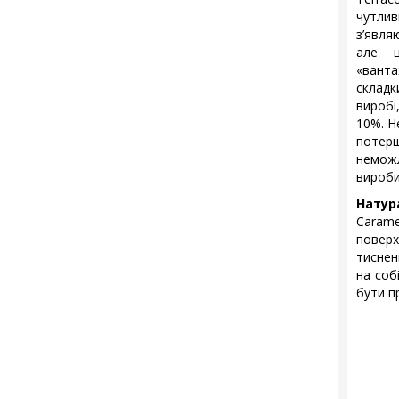
чутли
з’явля
але 
«вант
складк
виробі
10%. Н
потер
неможл
вироби
Натур
Carame
повер
тиснен
на соб
бути п