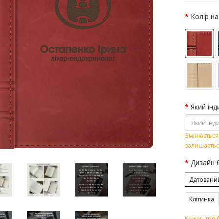
Колір на
Який інд
Змінюється 
залишаєтьс
Дизайн 
Датовани
Клітинка
Кожен тип б