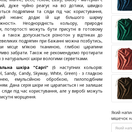
вий, дуже чуйно реагує на всі дотики, швидко
ються подряпини та сліди під час користування,
цей нюанс додає їй ще більшого шарму
ажності». Неоднорідність кольору, природні
и, потертості можуть бути присутні в готовому
, а також допускається різнотон у відтінках до
евеликих подряпин при бажанні можна позбутись,
ши місце м’якою тканиною, глибокі царапини
иво забрати. Також не рекомендуємо протирати
 з натуральної шкіри вологими серветками.
альна шкіра "Capri"
(6 наступних кольорів:
l, Sandy, Candy, Skyway, White, Green) - з гладкою
хнею, емульсійною обробкою, пилоподібним
ням. Дана серія шкіри не царапається і не залишає
і сліди під час користування, але у виробі можуть
рисутні морщення.
Який напи
мішечок н