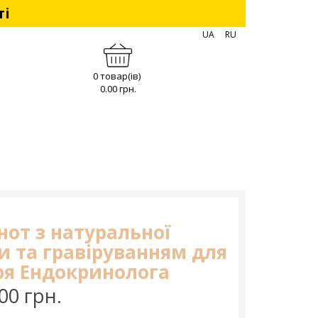
ті
UA
RU
0 товар(ів)
0.00 грн.
нот з натуральної
и та гравіруванням для
ря Ендокринолога
00 грн.