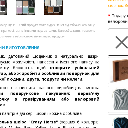
сторінок. Д
Подарун
велюрови
увагу, що кінцевий продукт може відрізнятися від зображеного вище
, пропорціями та іншими параметрами. Дане зображення наведено
омлення з наближеною візуалізацією продукту.
НИ ВИГОТОВЛЕННЯ
ник, датований щоденник з натуральної шкіри.
уємо можливість нанесення іменного напису на
динку блокнота, щоб
створити унікальний
уар, або ж зробити особливий подарунок для
кої людини, друга, подруги чи колеги.
жного записника нашого виробництва можна
ти подарункове пакування: дерев'яну
бочку з гравіруванням або велюровий
ок.
 палітрі є дві серії шкіри і кожна особлива.
альна шкіра "Crazy Horse"
(перших 6 кольорів:
tta, Marine, Beet, Yellow, Lusty, Black) - матеріал є