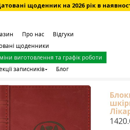
атовані щоденник на 2026 рік в наявнос
азин
Про нас
Відгуки
овані щоденники
міни виготовлення та графік роботи
екції записників
Блог
Блок
шкір
Ліка
1420.