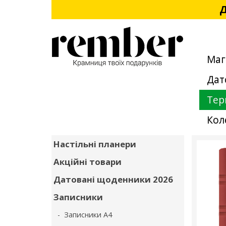
Д
Маг
Дат
Тер
Кол
Настільні планери
Акційні товари
Датовані щоденники 2026
Записники
- Записники А4