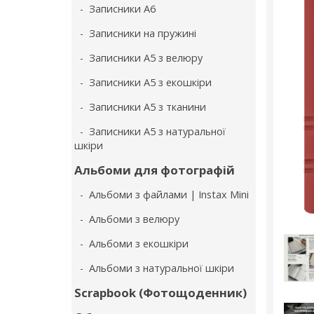
- Записники А6
- Записники на пружині
- Записники А5 з велюру
- Записники А5 з екошкіри
- Записники А5 з тканини
- Записники А5 з натуральної
шкіри
Альбоми для фотографій
- Альбоми з файлами | Instax Mini
- Альбоми з велюру
- Альбоми з екошкіри
- Альбоми з натуральної шкіри
Scrapbook (Фотощоденник)