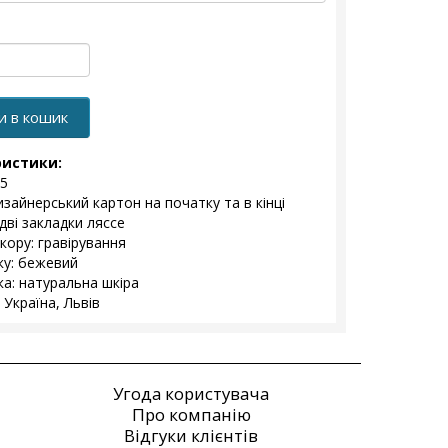
и в кошик
ристики:
5
изайнерський картон на початку та в кінці
дві закладки ляссе
кору: гравірування
ку: бежевий
а: натуральна шкіра
 Україна, Львів
Угода користувача
Про компанію
Відгуки клієнтів