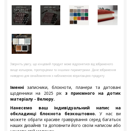
Зверніть увагу, що кінцевий продукт може відрізнятися від зображеного
вище кольором, пропорціями та іншими параметрами. Дане зображення
наведено для ознайомлення з наближеною візуалізацією продукту.
Іменні
записники, блокноти, планери та датовані
щоденники на 2025 рік
з приємного на дотик
матеріалу - Велюру.
Нанесемо ваш індивідуальний напис на
обкладинці блокнота безкоштовно.
У нас ви
можете обрати красиве гравірування серед багатьох
наших дизайнів та доповнити його своїм написом або