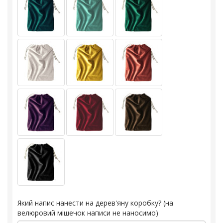
Який напис нанести на дерев'яну коробку? (на
велюровий мішечок написи не наносимо)