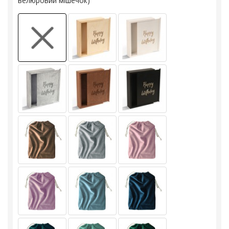
велюровий мішечок)