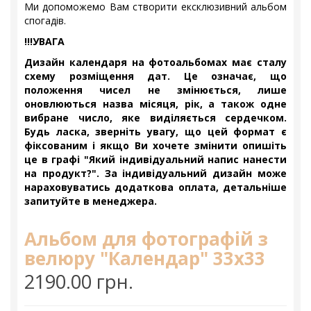
Ми допоможемо Вам створити ексклюзивний альбом
спогадів.
!!!УВАГА
Дизайн календаря на фотоальбомах має сталу
схему розміщення дат. Це означає, що
положення чисел не змінюється, лише
оновлюються назва місяця, рік, а також одне
вибране число, яке виділяється сердечком.
Будь ласка, зверніть увагу, що цей формат є
фіксованим і якщо Ви хочете змінити опишіть
це в графі "Який індивідуальний напис нанести
на продукт?". За індивідуальний дизайн може
нараховуватись додаткова оплата, детальніше
запитуйте в менеджера.
Альбом для фотографій з
велюру "Календар" 33х33
2190.00 грн.