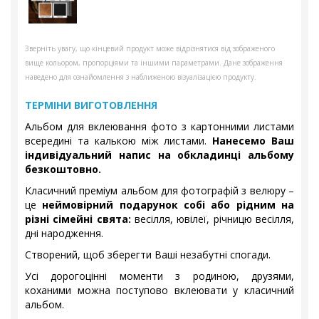
Зверніть увагу, що кінцевий продукт може відрізнятися від зображеного
вище кольором, пропорціями та іншими параметрами. Дане зображення
наведено для ознайомлення з наближеною візуалізацією продукту.
ТЕРМІНИ ВИГОТОВЛЕННЯ
Альбом для вклеювання фото з картонними листами
всередині та калькою між листами.
Нанесемо Ваш
індивідуальний напис на обкладинці альбому
безкоштовно.
Класичний преміум альбом для фотографій з велюру –
це
неймовірний подарунок собі або рідним на
різні сімейні свята:
весілля, ювілеї, річницю весілля,
дні народження.
Створений, щоб зберегти Ваші незабутні спогади.
Усі дорогоцінні моменти з родиною, друзями,
коханими можна поступово вклеювати у класичний
альбом.