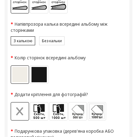
Напівпрозора калька всередині альбому між
сторінками
З калькою
Без кальки
Колір сторінок всередині альбому
Додати кріплення для фотографій?
Подарункова упаковка (дерев'яна коробка АБО