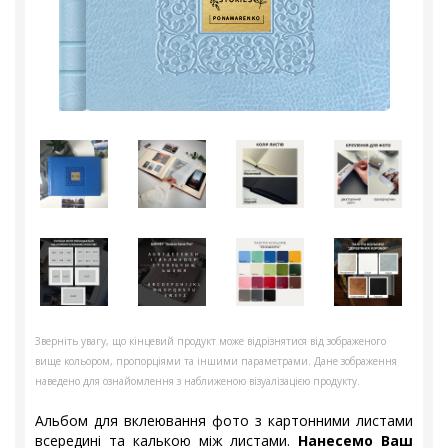
Зверніть увагу, що кінцевий продукт може відрізнятися від зображеного
вище кольором, пропорціями та іншими параметрами. Дане зображення
наведено для ознайомлення з наближеною візуалізацією продукту.
Альбом для вклеювання фото з картонними листами
всередині та калькою між листами.
Нанесемо Ваш