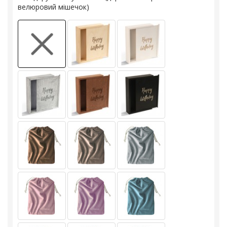
велюровий мішечок)