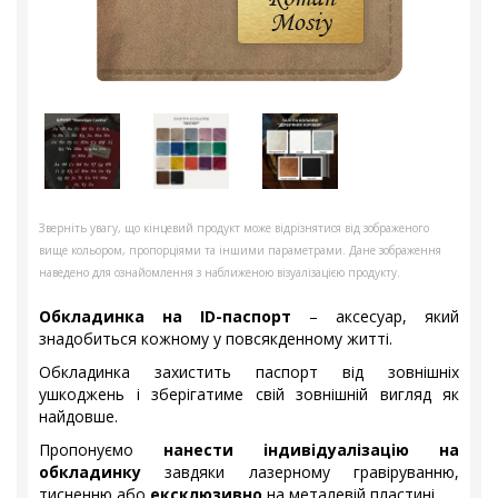
Зверніть увагу, що кінцевий продукт може відрізнятися від зображеного
вище кольором, пропорціями та іншими параметрами. Дане зображення
наведено для ознайомлення з наближеною візуалізацією продукту.
Обкладинка на ID-паспорт
– аксесуар, який
знадобиться кожному у повсякденному житті.
Обкладинка захистить паспорт від зовнішніх
ушкоджень і зберігатиме свій зовнішній вигляд як
найдовше.
Пропонуємо
нанести індивідуалізацію на
обкладинку
завдяки лазерному гравіруванню,
тисненню або
ексклюзивно
на металевій пластині.