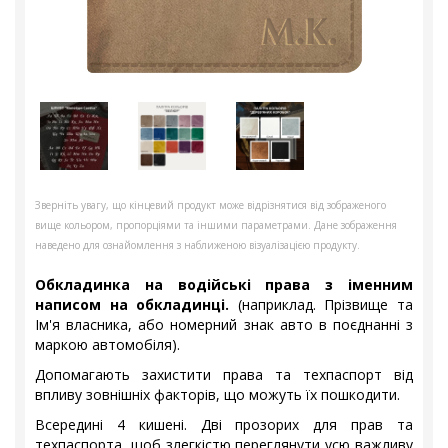
Зверніть увагу, що кінцевий продукт може відрізнятися від зображеного
вище кольором, пропорціями та іншими параметрами. Дане зображення
наведено для ознайомлення з наближеною візуалізацією продукту.
Обкладинка на водійські права з іменним
написом на обкладинці.
(наприклад. Прізвище та
Ім'я власника, або номерний знак авто в поєднанні з
маркою автомобіля).
Допомагають захистити права та техпаспорт від
впливу зовнішніх факторів, що можуть їх пошкодити.
Всередині 4 кишені. Дві прозорих для прав та
техпаспорта, щоб злегкістю переглянути усю важливу