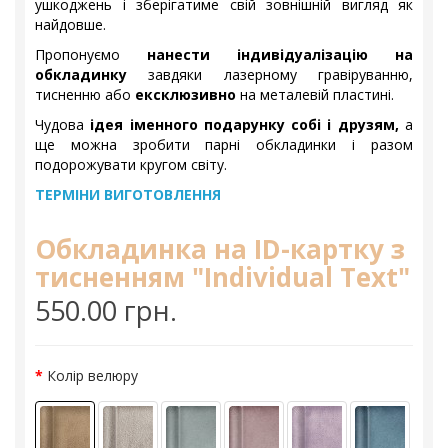
ушкоджень і зберігатиме свій зовнішній вигляд як
найдовше.
Пропонуємо
нанести індивідуалізацію на
обкладинку
завдяки лазерному гравіруванню,
тисненню або
ексклюзивно
на металевій пластині.
Чудова
ідея іменного подарунку собі і друзям,
а
ще можна зробити парні обкладинки і разом
подорожувати кругом світу.
ТЕРМІНИ ВИГОТОВЛЕННЯ
Обкладинка на ID-картку з
тисненням "Individual Text"
550.00 грн.
Колір велюру