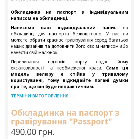
Обкладинка на паспорт з індивідуальним
написом на обкладинці.
Нанесемо ваш індивідуальний напис
на
обкладинці для паспорта безкоштовно. У нас ви
можете обрати красиве гравірування серед багатьох
наших дизайнів та доповнити його своїм написом або
нанести свій малюнок.
Переливання відтінків ворсу надає йому
ексклюзивності та необмеженої краси.
Саме ця
модель велюру є стійка у тривалому
користуванні, тому відкидайте погані думки
про те, що він буде непрактичним.
ТЕРМІНИ ВИГОТОВЛЕННЯ
Обкладинка на паспорт з
гравірування "Passport"
490.00 грн.