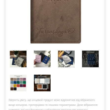
Зверніть увагу, що кінцевий продукт може відрізнятися від зображеного
вище кольором, пропорціями та іншими параметрами. Дане зображення
наведено для ознайомлення з наближеною візуалізацією продукту.