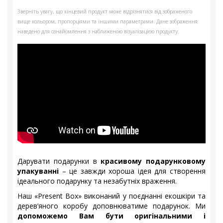
Зверніть увагу, що кінцевий продукт може відрізнятися від зображеного
вище кольором, пропорціями та іншими параметрами. Дане зображення
наведено для ознайомлення з наближеною візуалізацією продукту.
Дарувати подарунки в
красивому подарунковому
упакуванні
– це завжди хороша ідея для створення
ідеального подарунку та незабутніх враження.
Наш «Present Box» виконаний у поєднанні екошкіри та
дерев’яного коробу доповнюватиме подарунок. Ми
допоможемо Вам бути оригінальними і