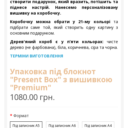
створити подарунок, який вразить, потішить та
піднесе настрій. Нанесемо персоналізовану
вишивку на коробочку.
Коробочку можна обрати у 21-му кольорі
та
підібрати саме той, який створить одну картину з
основним подарунком.
Дерев'яний короб є у п’яти кольорах:
чисте
дерево (не фарбована), біла, коричнева, сіра та чорна.
ТЕРМІНИ ВИГОТОВЛЕННЯ
Упаковка під блокнот
"Present Box" з вишивкою
"Premium"
1080.00 грн.
Формат
Під записник A5
Під записник A6
Під записник A4