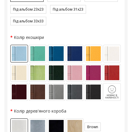
Під альбом 23x23
Під альбом 31x23
Під альбом 33x33
Колір екошкіри
Колір дерев'яного короба
Brown