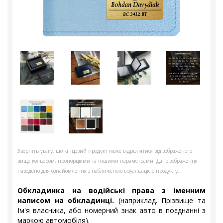
Зверніть увагу, що кінцевий продукт може відрізнятися від зображеного
вище кольором, пропорціями та іншими параметрами. Дане зображення
наведено для ознайомлення з наближеною візуалізацією продукту.
Обкладинка на водійські права з іменним
написом на обкладинці.
(наприклад. Прізвище та
Ім'я власника, або номерний знак авто в поєднанні з
маркою автомобіля).