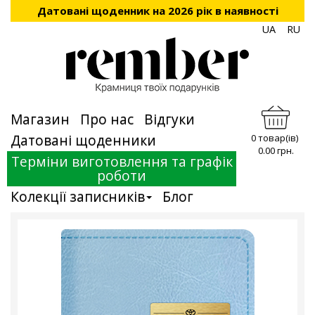
Датовані щоденник на 2026 рік в наявності
UA
RU
Магазин
Про нас
Відгуки
Датовані щоденники
0 товар(ів)
0.00 грн.
Терміни виготовлення та графік
роботи
Колекції записників
Блог