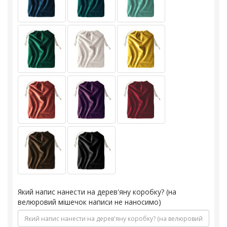
Який напис нанести на дерев'яну коробку? (на
велюровий мішечок написи не наносимо)