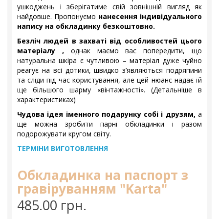
ушкоджень і зберігатиме свій зовнішній вигляд як
найдовше. Пропонуємо
нанесення індивідуального
напису на обкладинку безкоштовно.
Безліч людей в захваті від особливостей цього
матеріалу ,
однак маємо вас попередити, що
натуральна шкіра є чутливою – матеріал дуже чуйно
реагує на всі дотики, швидко з’являються подряпини
та сліди під час користування, але цей нюанс надає їй
ще більшого шарму «вінтажності». (Детальніше в
характеристиках)
Чудова ідея іменного подарунку собі і друзям,
а
ще можна зробити парні обкладинки і разом
подорожувати кругом світу.
ТЕРМІНИ ВИГОТОВЛЕННЯ
Обкладинка на паспорт з
гравіруванням "Karta"
485.00 грн.