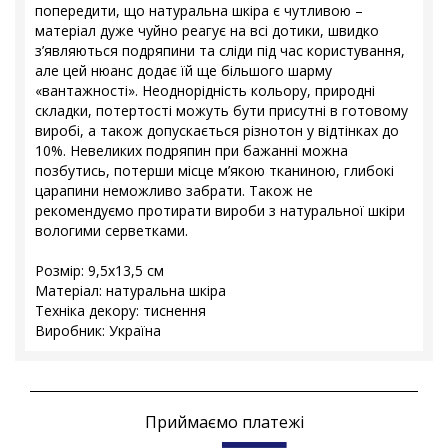
попередити, що натуральна шкіра є чутливою –
матеріал дуже чуйно реагує на всі дотики, швидко
з’являються подряпини та сліди під час користування,
але цей нюанс додає їй ще більшого шарму
«вантажності». Неоднорідність кольору, природні
складки, потертості можуть бути присутні в готовому
виробі, а також допускається різнотон у відтінках до
10%. Невеликих подряпин при бажанні можна
позбутись, потерши місце м’якою тканиною, глибокі
царапини неможливо забрати. Також не
рекомендуємо протирати вироби з натуральної шкіри
вологими серветками.
Розмір: 9,5x13,5 см
Матеріал: натуральна шкіра
Техніка декору: тиснення
Виробник: Україна
Приймаємо платежі