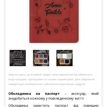
Зверніть увагу, що кінцевий продукт може відрізнятися від зображеного
вище кольором, пропорціями та іншими параметрами. Дане зображення
наведено для ознайомлення з наближеною візуалізацією продукту.
Обкладинка на паспорт
– аксесуар, який
знадобиться кожному у повсякденному житті.
Обкладинка захистить паспорт від зовнішніх