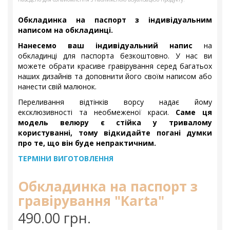
Обкладинка на паспорт з індивідуальним
написом на обкладинці.
Нанесемо ваш індивідуальний напис
на
обкладинці для паспорта безкоштовно. У нас ви
можете обрати красиве гравірування серед багатьох
наших дизайнів та доповнити його своїм написом або
нанести свій малюнок.
Переливання відтінків ворсу надає йому
ексклюзивності та необмеженої краси.
Саме ця
модель велюру є стійка у тривалому
користуванні, тому відкидайте погані думки
про те, що він буде непрактичним.
ТЕРМІНИ ВИГОТОВЛЕННЯ
Обкладинка на паспорт з
гравірування "Karta"
490.00 грн.