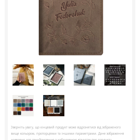
Зверніть увагу, що кінцевий продукт може відрізнятися від зображеного
вище кольором, пропорціями та іншими параметрами. Дане зображення
наведено для ознайомлення з наближеною візуалізацією продукту.