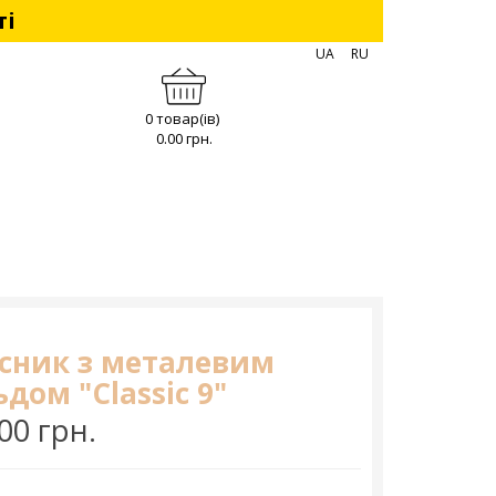
ті
UA
RU
0 товар(ів)
0.00 грн.
сник з металевим
дом "Classic 9"
00 грн.