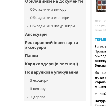
Обкладинки на документи
- Обкладинки з велюру
- Обкладинки з екошкіри
Зверніть 
- Обкладинки з натур. шкіри
кольором
для ознай
Аксесуари
ТЕРМІ
Ресторанний інвентар та
Запис
аксесуари
Пропон
Папки
обкла
аксес
Кардхолдери (візитниці)
близь
Подарункове упакування
До ко
дода
- З екошкіри
коро
мішеч
- З велюру
У нашій
- З дерева
Натур
Terraco