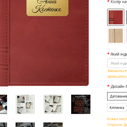
Колір на
Який інд
Змінюється 
залишаєтьс
Дизайн 
Датовани
Клітинка
Кожен тип б
сторінок. Д