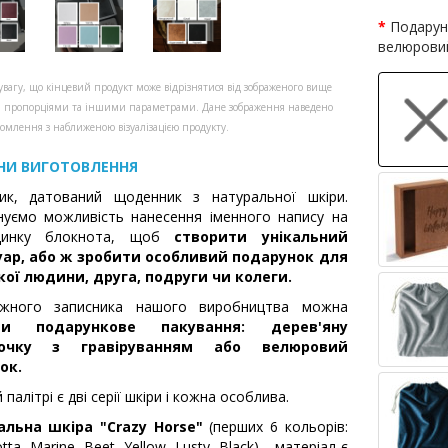
Подарун
велюрови
увагу, що кінцевий продукт може відрізнятися від зображеного вище
, пропорціями та іншими параметрами. Дане зображення наведено
омлення з наближеною візуалізацією продукту.
НИ ВИГОТОВЛЕННЯ
ник, датований щоденник з натуральної шкіри.
уємо можливість нанесення іменного напису на
динку блокнота, щоб
створити унікальний
уар, або ж зробити особливий подарунок для
кої людини, друга, подруги чи колеги.
жного записника нашого виробництва можна
ти подарункове пакування: дерев'яну
бочку з гравіруванням або велюровий
ок.
 палітрі є дві серії шкіри і кожна особлива.
альна шкіра "Crazy Horse"
(перших 6 кольорів:
tta, Marine, Beet, Yellow, Lusty, Black) - матеріал є