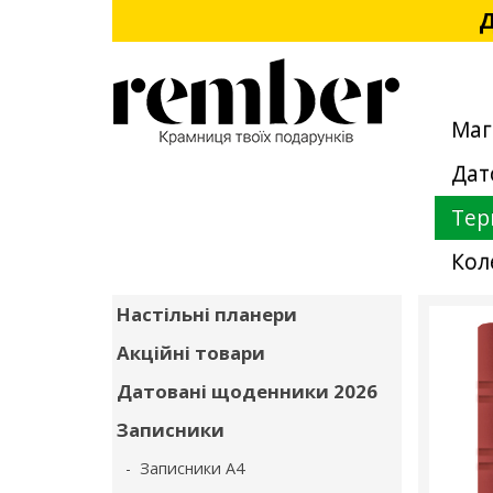
Д
Маг
Дат
Тер
Кол
Настільні планери
Акційні товари
Датовані щоденники 2026
Записники
- Записники А4