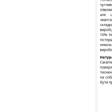
чутли
з’явля
але 
«вант
складк
виробі
10%. Н
потер
неможл
вироби
Натур
Carame
повер
тиснен
на соб
бути п