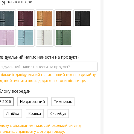
туральної шкіри
ивідуальний напис нанести на продукт?
тільки індивідуальний напис. Інший текст по дизайну
я, щоб змінити щось додатково - опишіть вище.
блоку всередині
й 2026
Не датований
Тижневик
Лінійка
Крапка
Скетчбук
локу є фіксованим і має свій окремий вигляд
етальніше дивіться у фото до товару.