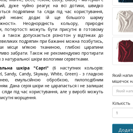
вий, дуже чуйно реагує на всі дотики, швидко
ються подряпини та сліди під час користування,
цей нюанс додає їй ще більшого шарму
ажності». Неоднорідність кольору, природні
и, потертості можуть бути присутні в готовому
, а також допускається різнотон у відтінках до
евеликих подряпин при бажанні можна позбутись,
ши місце м’якою тканиною, глибокі царапини
иво забрати. Також не рекомендуємо протирати
 з натуральної шкіри вологими серветками.
альна шкіра "Capri"
(6 наступних кольорів:
l, Sandy, Candy, Skyway, White, Green) - з гладкою
Який напи
хнею, емульсійною обробкою, пилоподібним
мішечок н
ням. Дана серія шкіри не царапається і не залишає
і сліди під час користування, але у виробі можуть
рисутні морщення.
Кількість
Додат