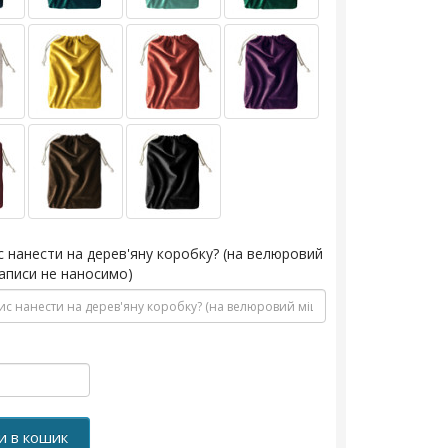
с нанести на дерев'яну коробку? (на велюровий
аписи не наносимо)
и в кошик