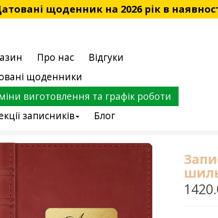
атовані щоденник на 2026 рік в наявнос
азин
Про нас
Відгуки
овані щоденники
міни виготовлення та графік роботи
екції записників
Блог
Запи
шиль
1420.