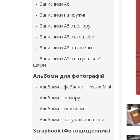
- Записники А6
- Записники на пружині
- Записники А5 з велюру
- Записники А5 з екошкіри
- Записники А5 з тканини
- Записники А5 з натуральної
шкіри
Альбоми для фотографій
- Альбоми з файлами | Instax Mini
- Альбоми з велюру
- Альбоми з екошкіри
- Альбоми з натуральної шкіри
Scrapbook (Фотощоденник)