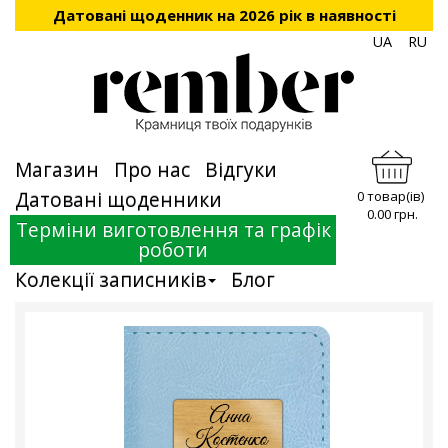
Датовані щоденник на 2026 рік в наявності
UA
RU
Магазин
Про нас
Відгуки
Датовані щоденники
0 товар(ів)
0.00 грн.
Терміни виготовлення та графік
роботи
Колекції записників
Блог