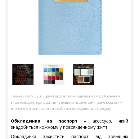
Зверніть увагу, що кінцевий продукт може відрізнятися від зображеного
вище кольором, пропорціями та іншими параметрами. Дане зображення
наведено для ознайомлення з наближеною візуалізацією продукту.
Обкладинка на паспорт
– аксесуар, який
знадобиться кожному у повсякденному житті.
Обкладинка захистить паспорт від зовнішніх