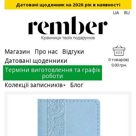
Датовані щоденник на 2026 рік в наявності
UA
RU
Магазин
Про нас
Відгуки
Датовані щоденники
0 товар(ів)
0.00 грн.
Терміни виготовлення та графік
роботи
Колекції записників
Блог