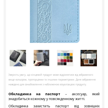
Зверніть увагу, що кінцевий продукт може відрізнятися від зображеного
вище кольором, пропорціями та іншими параметрами. Дане зображення
наведено для ознайомлення з наближеною візуалізацією продукту.
Обкладинка на паспорт
– аксесуар, який
знадобиться кожному у повсякденному житті.
Обкладинка захистить паспорт від зовнішніх