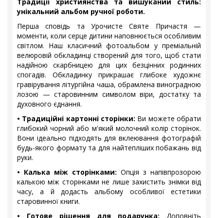
Традиції християнства та вишуканий стиль:
унікальний альбом ручної роботи.
Перша сповідь та Урочисте Святе Причастя —
моменти, коли серце дитини наповнюється особливим
світлом. Наш класичний фотоальбом у преміальній
велюровій обкладинці створений для того, щоб стати
надійною скарбницею для цих безцінних родинних
спогадів. Обкладинку прикрашає глибоке художнє
гравірування літургійна чаша, обрамлена виноградною
лозою — старовинним символом віри, достатку та
духовного єднання.
• Традиційні картонні сторінки:
Ви можете обрати
глибокий чорний або м'який молочний колір сторінок.
Вони ідеально підходять для вклеювання фотографій
будь-якого формату та для найтепліших побажань від
руки.
• Калька між сторінками:
Опція з напівпрозорою
калькою між сторінками не лише захистить знімки від
часу, а й додасть альбому особливої естетики
старовинної книги.
• Готове рішення для подарунка:
Доповніть