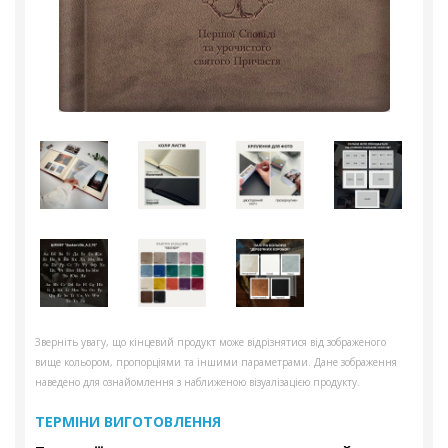
Зверніть увагу, що кінцевий продукт може відрізнятися від зображеного
вище кольором, пропорціями та іншими параметрами. Дане зображення
наведено для ознайомлення з наближеною візуалізацією продукту.
ТЕРМІНИ ВИГОТОВЛЕННЯ