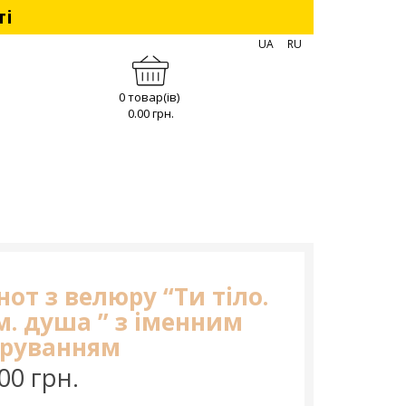
ті
UA
RU
0 товар(ів)
0.00 грн.
нот з велюру “Ти тіло.
м. душа ” з іменним
іруванням
00 грн.