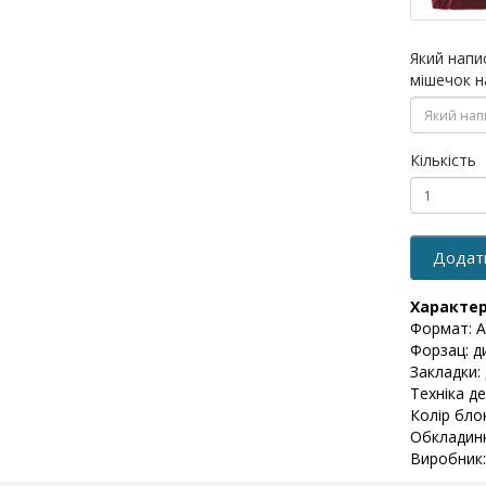
Який напи
мішечок н
Кількість
Додат
Характе
Формат: А
Форзац: д
Закладки: 
Техніка де
Колір бло
Обкладинк
Виробник: