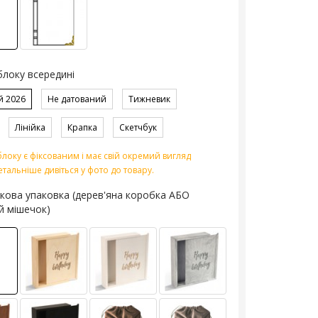
блоку всередині
й 2026
Не датований
Тижневик
Лінійка
Крапка
Скетчбук
локу є фіксованим і має свій окремий вигляд
етальніше дивіться у фото до товару.
кова упаковка (дерев'яна коробка АБО
й мішечок)