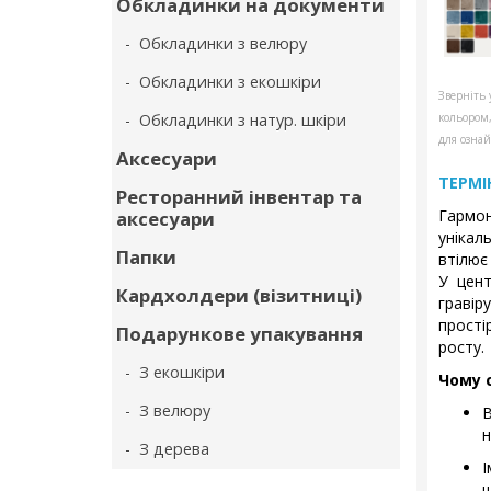
Обкладинки на документи
- Обкладинки з велюру
- Обкладинки з екошкіри
Зверніть 
- Обкладинки з натур. шкіри
кольором
для ознай
Аксесуари
ТЕРМІ
Ресторанний інвентар та
Гармо
аксесуари
унікал
Папки
втілює
У цент
Кардхолдери (візитниці)
гравір
простір
Подарункове упакування
росту.
- З екошкіри
Чому 
- З велюру
В
н
- З дерева
І
щ