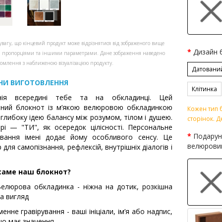
увагу, що кінцевий продукт може відрізнятися від зображеного вище
Дизайн 
, пропорціями та іншими параметрами. Дане зображення наведено
омлення з наближеною візуалізацією продукту.
Датовани
НИ ВИГОТОВЛЕННЯ
Клітинка
нія всередині тебе та на обкладинці. Цей
ьний блокнот із м’якою велюровою обкладинкою
Кожен тип б
 глибоку ідею балансу між розумом, тілом і душею.
сторінок. Д
рі — "ТИ", як осередок цілісності. Персональне
Подарун
ування імені додає йому особливого сенсу. Це
велюрови
 для самопізнання, рефлексій, внутрішніх діалогів і
саме наш блокнот?
елюрова обкладинка - ніжна на дотик, розкішна
а вигляд
менне гравірування - ваші ініціали, ім’я або надпис,
о має значення