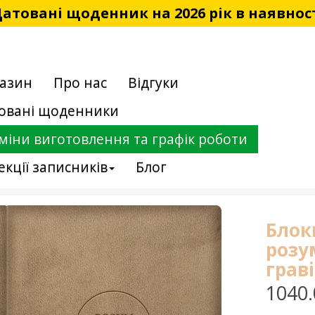
атовані щоденник на 2026 рік в наявнос
азин
Про нас
Відгуки
овані щоденники
міни виготовлення та графік роботи
екції записників
Блог
Блок
розу
грав
1040.