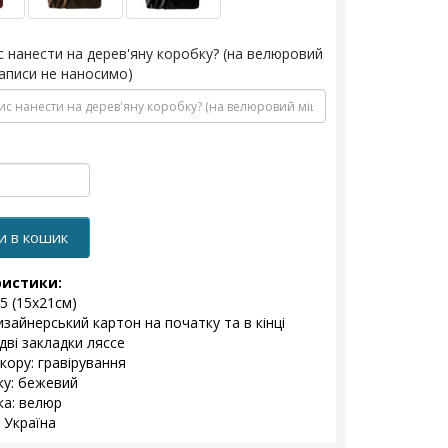
с нанести на дерев'яну коробку? (на велюровий
аписи не наносимо)
и в кошик
ристики:
5 (15х21см)
изайнерський картон на початку та в кінці
дві закладки ляссе
кору: гравірування
ку: бежевий
а: велюр
 Україна