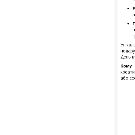
В
а
п
г
Уніка
подару
День в
Кому 
креати
або се