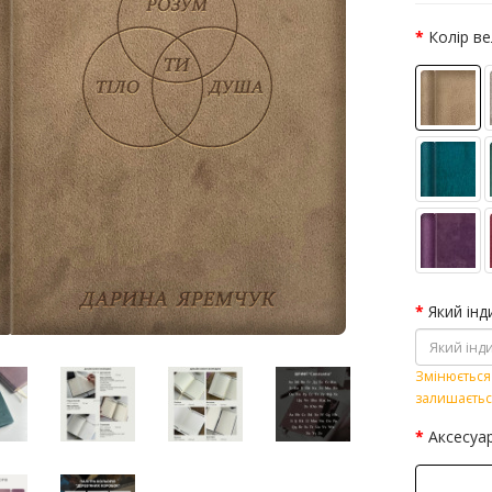
Колір в
Який інд
Змінюється 
залишаєтьс
Аксесуа