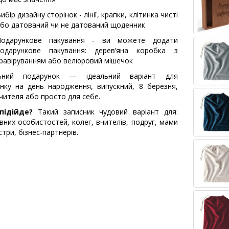
ибір дизайну сторінок - лінії, крапки, клітинка чисті
бо датований чи не датований щоденник
Подарункове пакування - ви можете додати
одарункове пакування: дерев’яна коробка з
равіруванням або велюровий мішечок
льний подарунок — ідеальний варіант для
нку на день народження, випускний, 8 березня,
чителя або просто для себе.
підійде?
Такий записник чудовий варіант для:
вних особистостей, колег, вчителів, подруг, мами
стри, бізнес-партнерів.