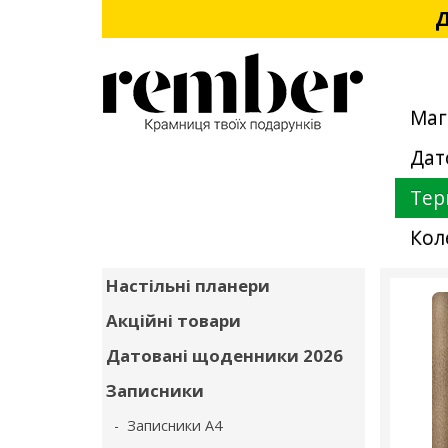
Д
Маг
Дат
Тер
Кол
Настільні планери
Акційні товари
Датовані щоденники 2026
Записники
- Записники А4