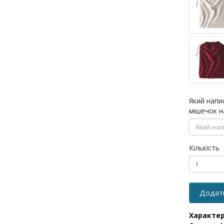
Який напи
мішечок н
Кількість
Додат
Характе