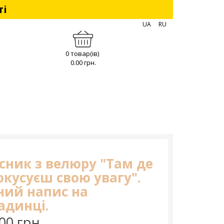
ті
UA
RU
0 товар(ів)
0.00 грн.
сник з велюру "Там де
окусуєш свою увагу".
ний напис на
адинці.
00 грн.