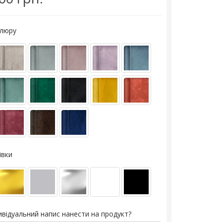
елюру
івки
ивідуальний напис нанести на продукт?