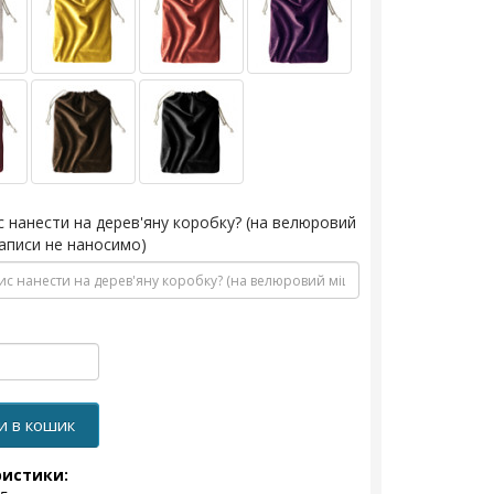
с нанести на дерев'яну коробку? (на велюровий
аписи не наносимо)
и в кошик
ристики: