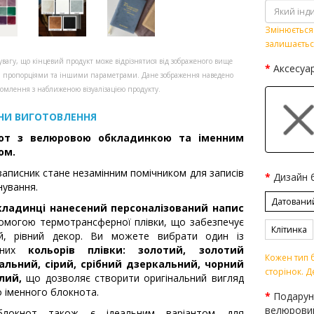
Змінюється 
залишаєтьс
увагу, що кінцевий продукт може відрізнятися від зображеного вище
Аксесуа
, пропорціями та іншими параметрами. Дане зображення наведено
омлення з наближеною візуалізацією продукту.
НИ ВИГОТОВЛЕННЯ
от з велюровою обкладинкою та іменним
ом.
записник стане незамінним помічником для записів
Дизайн 
нування.
Датовани
кладинці нанесений персоналізований напис
омогою термотрансферної плівки, що забезпечує
Клітинка
ий, рівний декор. Ви можете вибрати один із
упних
кольорів плівки: золотий, золотий
Кожен тип б
альний, сірий, срібний дзеркальний, чорний
сторінок. Д
лий,
що дозволяє створити оригінальний вигляд
 іменного блокнота.
Подарун
велюрови
локнот також є ідеальним варіантом для