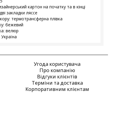
5
изайнерський картон на початку та в кінці
дві закладки ляссе
екору: термотрансферна плівка
ку: бежевий
а: велюр
 Україна
Угода користувача
Про компанію
Відгуки клієнтів
Терміни та доставка
Корпоративним клієнтам