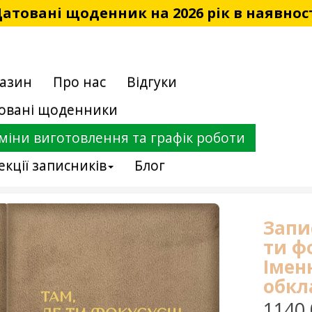
атовані щоденник на 2026 рік в наявнос
азин
Про нас
Відгуки
овані щоденники
міни виготовлення та графік роботи
екції записників
Блог
Запи
ти ф
Імен
обкл
1140.