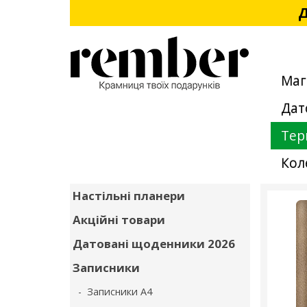
Д
Маг
Дат
Тер
Кол
Настільні планери
Акційні товари
Датовані щоденники 2026
Записники
- Записники А4