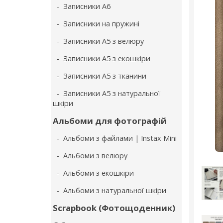
- Записники А6
- Записники на пружині
- Записники А5 з велюру
- Записники А5 з екошкіри
- Записники А5 з тканини
- Записники А5 з натуральної
шкіри
Альбоми для фотографій
- Альбоми з файлами | Instax Mini
- Альбоми з велюру
- Альбоми з екошкіри
- Альбоми з натуральної шкіри
Scrapbook (Фотощоденник)