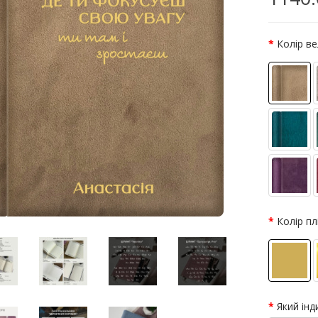
Колір в
Колір пл
Який інд