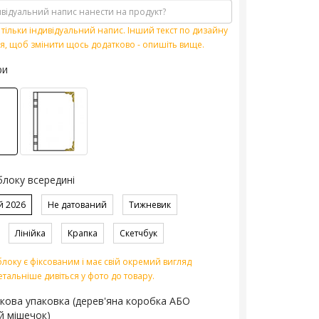
тільки індивідуальний напис. Інший текст по дизайну
я, щоб змінити щось додатково - опишіть вище.
ри
блоку всередині
й 2026
Не датований
Тижневик
Лінійка
Крапка
Скетчбук
локу є фіксованим і має свій окремий вигляд
етальніше дивіться у фото до товару.
кова упаковка (дерев'яна коробка АБО
й мішечок)