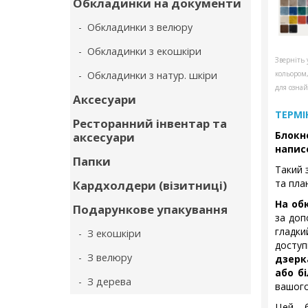
Обкладинки на документи
- Обкладинки з велюру
- Обкладинки з екошкіри
Зверніть 
- Обкладинки з натур. шкіри
кольором
для ознай
Аксесуари
ТЕРМІ
Ресторанний інвентар та
Блокн
аксесуари
напис
Папки
Такий 
та пла
Кардхолдери (візитниці)
На об
Подарункове упакування
за доп
гладк
- З екошкіри
дост
- З велюру
дзерк
або бі
- З дерева
вашого
Цей б