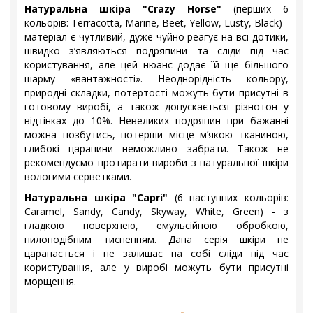
Натуральна шкіра "Crazy Horse"
(перших 6
кольорів: Terracotta, Marine, Beet, Yellow, Lusty, Black) -
матеріал є чутливий, дуже чуйно реагує на всі дотики,
швидко з’являються подряпини та сліди під час
користування, але цей нюанс додає їй ще більшого
шарму «вантажності». Неоднорідність кольору,
природні складки, потертості можуть бути присутні в
готовому виробі, а також допускається різнотон у
відтінках до 10%. Невеликих подряпин при бажанні
можна позбутись, потерши місце м’якою тканиною,
глибокі царапини неможливо забрати. Також не
рекомендуємо протирати вироби з натуральної шкіри
вологими серветками.
Натуральна шкіра "Capri"
(6 наступних кольорів:
Caramel, Sandy, Candy, Skyway, White, Green) - з
гладкою поверхнею, емульсійною обробкою,
пилоподібним тисненням. Дана серія шкіри не
царапається і не залишає на собі сліди під час
користування, але у виробі можуть бути присутні
морщення.