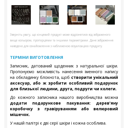
Зверніть увагу, що кінцевий продукт може відрізнятися від зображеного
вище кольором, пропорціями та іншими параметрами. Дане зображення
наведено для ознайомлення з наближеною візуалізацією продукту.
ТЕРМІНИ ВИГОТОВЛЕННЯ
Записник, датований щоденник з натуральної шкіри.
Пропонуємо можливість нанесення іменного напису
на обкладинку блокнота, щоб
створити унікальний
аксесуар, або ж зробити особливий подарунок
для близької людини, друга, подруги чи колеги.
До кожного записника нашого виробництва можна
додати подарункове пакування: дерев'яну
коробочку з гравіруванням або велюровий
мішечок.
У нашій палітрі є дві серії шкіри і кожна особлива.