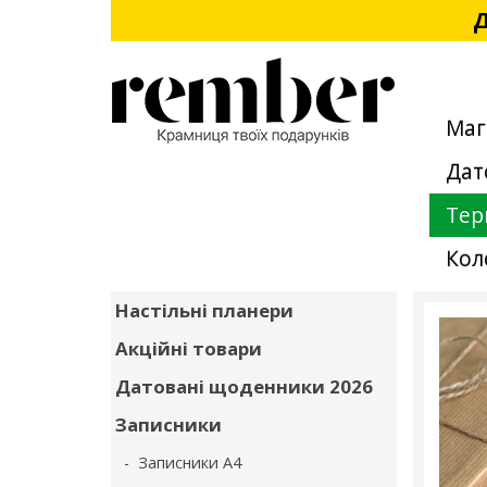
Д
Маг
Дат
Тер
Кол
Настільні планери
Акційні товари
Датовані щоденники 2026
Записники
- Записники А4