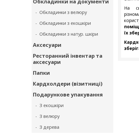
Обкладинки на документи
На сь
- Обкладинки з велюру
різном
корис
- Обкладинки з екошкіри
поміщ
їх збе
- Обкладинки з натур. шкіри
Кардх
Аксесуари
збері
Ресторанний інвентар та
аксесуари
Папки
Кардхолдери (візитниці)
Подарункове упакування
- З екошкіри
- З велюру
- З дерева