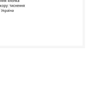
ення: кнопка
екору: тиснення
 Україна