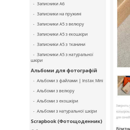
- Записники А6
- Записники на пружині
- Записники А5 з велюру
- Записники А5 з екошкіри
- Записники А5 з тканини
- Записники А5 з натуральної
шкіри
Альбоми для фотографій
- Альбоми з файлами | Instax Mini
- Альбоми з велюру
- Альбоми з екошкіри
Зверніть 
- Альбоми з натуральної шкіри
кольором
для ознай
Scrapbook (Фотощоденник)
Візитн