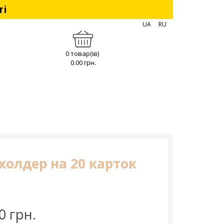
ті
UA
RU
0 товар(ів)
0.00 грн.
холдер на 20 карток
0 грн.