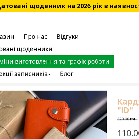
атовані щоденник на 2026 рік в наявнос
азин
Про нас
Відгуки
овані щоденники
міни виготовлення та графік роботи
екції записників
Блог
Кард
"ID"
320.00 грн.
110.0