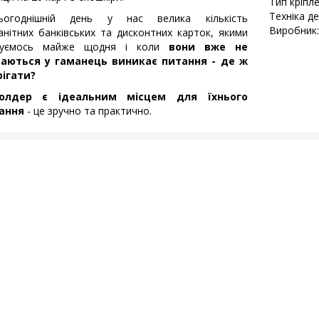
Тип кріпл
Техніка д
огоднішній день у нас велика кількість
Виробник:
анітних банківських та дисконтних карток, якими
туємось майже щодня і коли
вони вже не
аються у гаманець виникає питання - де ж
рігати?
олдер є ідеальним місцем для їхнього
гання
- це зручно та практично.