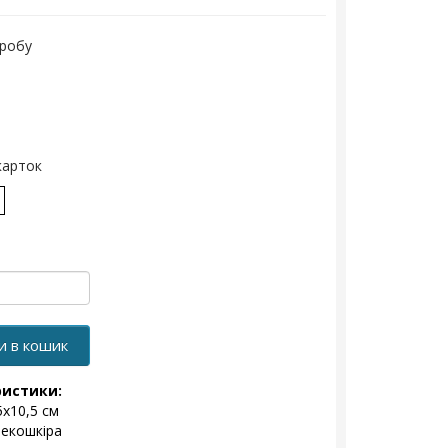
иробу
карток
и в кошик
ристики:
5х10,5 см
 екошкіра