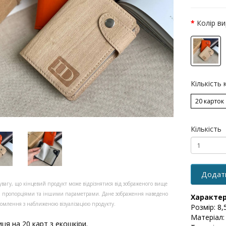
Колір в
Кількість 
20 карток
Кількість
Додат
увагу, що кінцевий продукт може відрізнятися від зображеного вище
, пропорціями та іншими параметрами. Дане зображення наведено
Характе
омлення з наближеною візуалізацією продукту.
Розмір: 8,
Матеріал:
иця на 20 карт з екошкіри.