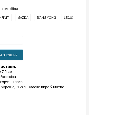
втомобіля
NFINITI
MAZDA
SSANG YONG
LEXUS
и в кошик
ристики:
x7,5 см
 Екошкіра
кору: інтарсія
 Україна, Львів. Власне виробництво