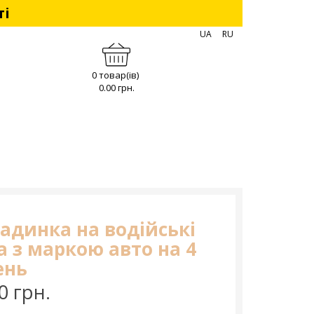
ті
UA
RU
0 товар(ів)
0.00 грн.
адинка на водійські
а з маркою авто на 4
ень
0 грн.