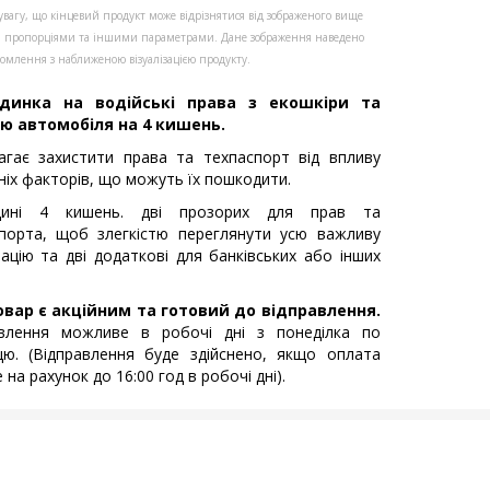
увагу, що кінцевий продукт може відрізнятися від зображеного вище
, пропорціями та іншими параметрами. Дане зображення наведено
омлення з наближеною візуалізацією продукту.
динка на водійські права з екошкіри та
ю автомобіля на 4 кишень.
гає захистити права та техпаспорт від впливу
ніх факторів, що можуть їх пошкодити.
дині 4 кишень. дві прозорих для прав та
порта, щоб злегкістю переглянути усю важливу
ацію та дві додаткові для банківських або інших
овар є акційним та готовий до відправлення.
авлення можливе в робочі дні з понеділка по
цю. (Відправлення буде здійснено, якщо оплата
 на рахунок до 16:00 год в робочі дні).