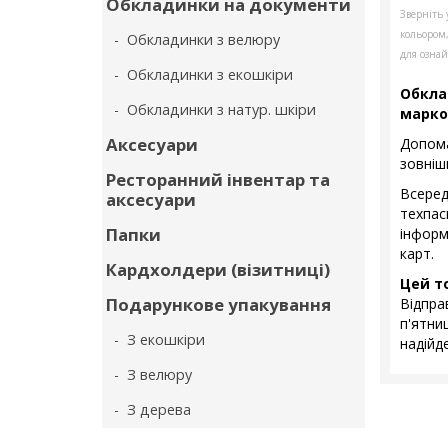
Обкладинки на документи
Зверніть 
кольором
- Обкладинки з велюру
для ознай
- Обкладинки з екошкіри
Обкла
- Обкладинки з натур. шкіри
марко
Аксесуари
Допома
зовніш
Ресторанний інвентар та
Всере
аксесуари
техпас
Папки
інформ
карт.
Кардхолдери (візитниці)
Цей т
Подарункове упакування
Відпр
п'ятни
- З екошкіри
надійде
- З велюру
- З дерева