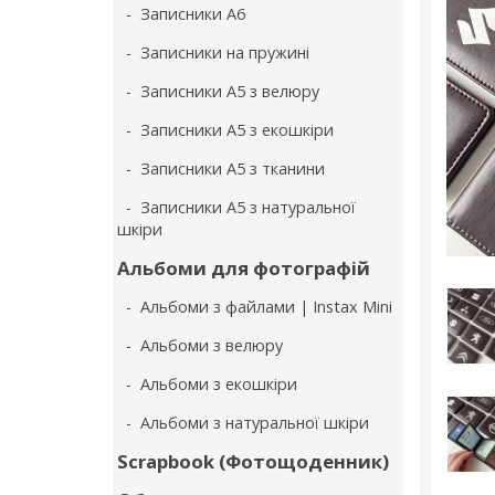
- Записники А6
- Записники на пружині
- Записники А5 з велюру
- Записники А5 з екошкіри
- Записники А5 з тканини
- Записники А5 з натуральної
шкіри
Альбоми для фотографій
- Альбоми з файлами | Instax Mini
- Альбоми з велюру
- Альбоми з екошкіри
- Альбоми з натуральної шкіри
Scrapbook (Фотощоденник)