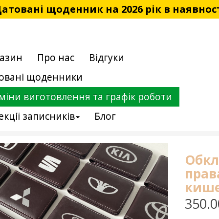
атовані щоденник на 2026 рік в наявнос
азин
Про нас
Відгуки
овані щоденники
міни виготовлення та графік роботи
екції записників
Блог
Обкл
прав
киш
350.0