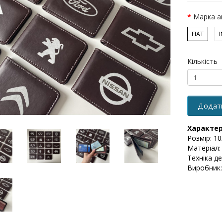
Марка а
FIAT
I
Кількість
Додат
Характе
Розмір: 10
Матеріал:
Техніка де
Виробник: