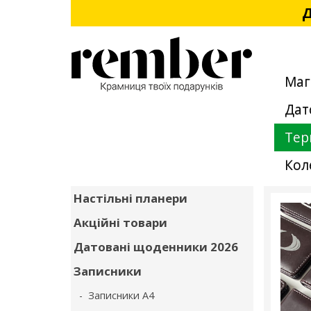
Д
Маг
Дат
Тер
Кол
Настільні планери
Акційні товари
Датовані щоденники 2026
Записники
- Записники А4