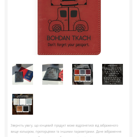
Зверніть увагу, що кінцевий продукт може відрізнятися від зображеного
вище кольором, пропорціями та іншими параметрами. Дане зображення