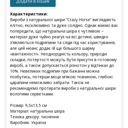
Додати в кошик
Характеристики:
Вироби з натуральної шкіри “Crazy Horse” виглядають
елітно, ексклюзивно та дуже солідно. Однак маємо вас
попередити, що натуральна шкіра є чутливою –
матеріал дуже чуйно реагує на всі дотики, швидко
з’являються подряпини та сліди під час користування,
але цей нюанс додає їй ще більшого шарму
«вантажності». Неоднорідність кольору, природні
складки, потертості можуть бути присутні в готовому
виробі, а також допускається різнотон у відтінках до
10%. Невеликих подряпин при бажанні можна
позбутись, потерши місце м’якою тканиною, глибокі
царапини неможливо забрати. Також не
рекомендуємо протирати вироби з натуральної шкіри
вологими серветками.
Розмір: 9,5x13,5 см
Матеріал: натуральна шкіра
Техніка декору: тиснення
Виробник: Україна