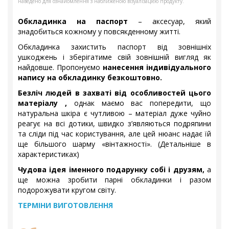
наведено для ознайомлення з наближеною візуалізацією продукту.
Обкладинка на паспорт
– аксесуар, який
знадобиться кожному у повсякденному житті.
Обкладинка захистить паспорт від зовнішніх
ушкоджень і зберігатиме свій зовнішній вигляд як
найдовше. Пропонуємо
нанесення індивідуального
напису на обкладинку безкоштовно.
Безліч людей в захваті від особливостей цього
матеріалу ,
однак маємо вас попередити, що
натуральна шкіра є чутливою – матеріал дуже чуйно
реагує на всі дотики, швидко з’являються подряпини
та сліди під час користування, але цей нюанс надає їй
ще більшого шарму «вінтажності». (Детальніше в
характеристиках)
Чудова ідея іменного подарунку собі і друзям,
а
ще можна зробити парні обкладинки і разом
подорожувати кругом світу.
ТЕРМІНИ ВИГОТОВЛЕННЯ