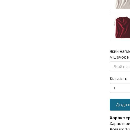
Який напи
мішечок н
Кількість
Додат
Характе
Характери
Розмір: 10