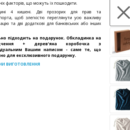
ніх факторів, що можуть їх пошкодити.
дині 4 кишені. Дві прозорих для прав та
порта, щоб злегкістю переглянути усю важливу
ацію та дві додаткові для банківських або інших
ьно підходить на подарунок. Обкладинка на
ідчення + дерев'яна коробочка з
ідуальним Вашим написом - саме те, що
бно для ексклюзивного подарунку.
НИ ВИГОТОВЛЕННЯ