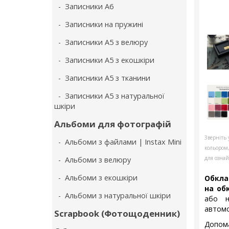
- Записники А6
- Записники на пружині
- Записники А5 з велюру
- Записники А5 з екошкіри
- Записники А5 з тканини
- Записники А5 з натуральної
шкіри
Альбоми для фотографій
Зверніть 
- Альбоми з файлами | Instax Mini
кольором
для ознай
- Альбоми з велюру
- Альбоми з екошкіри
Обкла
на об
- Альбоми з натуральної шкіри
або н
автомо
Scrapbook (Фотощоденник)
Допома