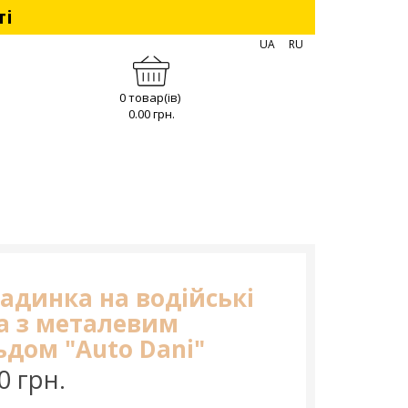
ті
UA
RU
0 товар(ів)
0.00 грн.
адинка на водійські
а з металевим
дом "Auto Dani"
0 грн.