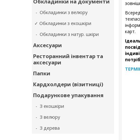
Обкладинки на документи
зовніш
- Обкладинки з велюру
Всере
техпас
✓ Обкладинки з екошкіри
інформ
карт.
- Обкладинки з натур. шкіри
Ідеал
Аксесуари
посв
індив
Ресторанний інвентар та
потрі
аксесуари
ТЕРМІ
Папки
Кардхолдери (візитниці)
Подарункове упакування
- З екошкіри
- З велюру
- З дерева