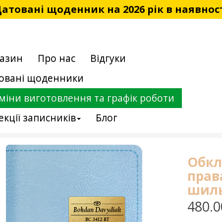
атовані щоденник на 2026 рік в наявнос
азин
Про нас
Відгуки
овані щоденники
міни виготовлення та графік роботи
екції записників
Блог
Обкл
прав
шиль
480.0