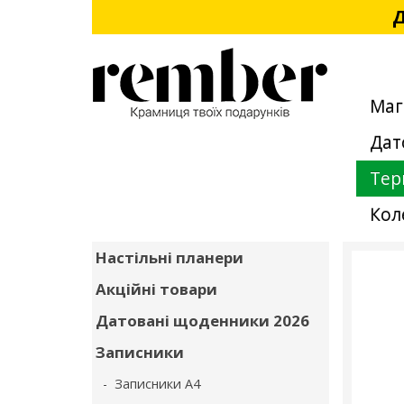
Д
Маг
Дат
Тер
Кол
Настільні планери
Акційні товари
Датовані щоденники 2026
Записники
- Записники А4