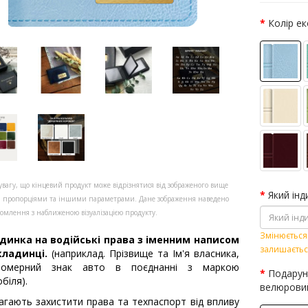
Колір е
увагу, що кінцевий продукт може відрізнятися від зображеного вище
Який інд
, пропорціями та іншими параметрами. Дане зображення наведено
омлення з наближеною візуалізацією продукту.
Змінюється 
динка на водійські права з іменним написом
залишаєтьс
кладинці.
(наприклад. Прізвище та Ім'я власника,
омерний знак авто в поєднанні з маркою
Подарун
біля).
велюрови
гають захистити права та техпаспорт від впливу