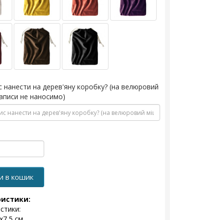
с нанести на дерев'яну коробку? (на велюровий
аписи не наносимо)
и в кошик
ристики:
стики:
x7,5 см