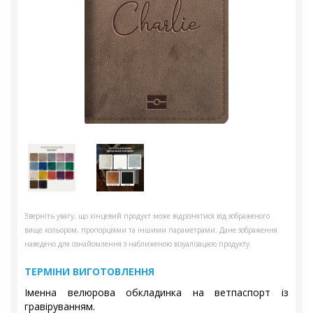
Зверніть увагу, що кінцевий продукт може відрізнятися від зображеного
вище кольором, пропорціями та іншими параметрами. Дане зображення
наведено для ознайомлення з наближеною візуалізацією продукту.
ТЕРМІНИ ВИГОТОВЛЕННЯ
Іменна велюрова обкладинка на ветпаспорт із
гравіруванням.