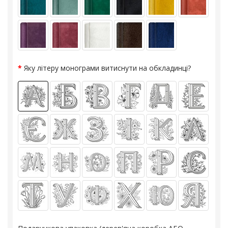
Яку літеру монограми витиснути на обкладинці?