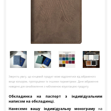
Зверніть увагу, що кінцевий продукт може відрізнятися від зображеного
вище кольором, пропорціями та іншими параметрами. Дане зображення
наведено для ознайомлення з наближеною візуалізацією продукту.
Обкладинка на паспорт з індивідуальним
написом на обкладинці.
Нанесемо вашу індивідуальну монограму
на