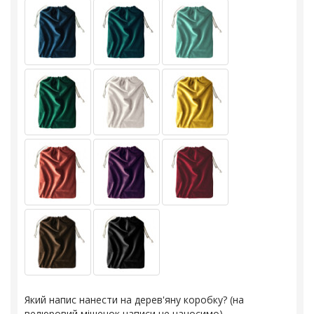
Який напис нанести на дерев'яну коробку? (на
велюровий мішечок написи не наносимо)