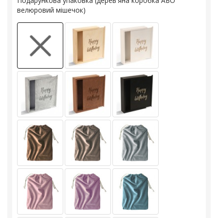
Подарункова упаковка (дерев'яна коробка АБО
велюровий мішечок)