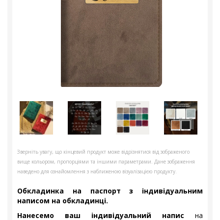
Зверніть увагу, що кінцевий продукт може відрізнятися від зображеного
вище кольором, пропорціями та іншими параметрами. Дане зображення
наведено для ознайомлення з наближеною візуалізацією продукту.
Обкладинка на паспорт з індивідуальним
написом на обкладинці.
Нанесемо ваш індивідуальний напис
на