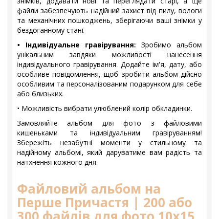
знімків, додавати нові та переглядати старі, а ще
файли забезпечують надійний захист від пилу, вологи
та механічних пошкоджень, зберігаючи ваші знімки у
бездоганному стані.
• Індивідуальне гравірування:
Зробимо альбом
унікальним завдяки можливості нанесення
індивідуального гравірування. Додайте ім'я, дату, або
особливе повідомлення, щоб зробити альбом дійсно
особливим та персоналізованим подарунком для себе
або близьких.
• Можливість вибрати улюблений колір обкладинки.
Замовляйте альбом для фото з файловими
кишеньками та індивідуальним гравіруванням!
Збережіть незабутні моменти у стильному та
надійному альбомі, який даруватиме вам радість та
натхнення кожного дня.
Файловий альбом на
Перше Причастя | 200 або
300 файлів для фото 10х15