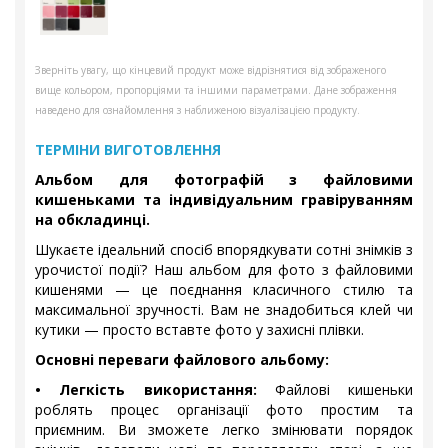
Зверніть увагу, що кінцевий продукт може відрізнятися від зображеного
вище кольором, пропорціями та іншими параметрами. Дане зображення
наведено для ознайомлення з наближеною візуалізацією продукту.
ТЕРМІНИ ВИГОТОВЛЕННЯ
Альбом для фотографій з файловими
кишеньками та індивідуальним гравіруванням
на обкладинці.
Шукаєте ідеальний спосіб впорядкувати сотні знімків з
урочистої події? Наш альбом для фото з файловими
кишенями — це поєднання класичного стилю та
максимальної зручності. Вам не знадобиться клей чи
кутики — просто вставте фото у захисні плівки.
Основні переваги файлового альбому:
• Легкість використання:
Файлові кишеньки
роблять процес організації фото простим та
приємним. Ви зможете легко змінювати порядок