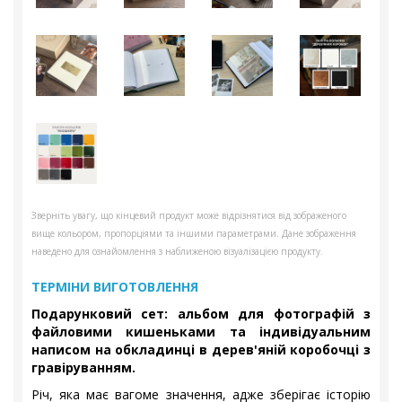
Зверніть увагу, що кінцевий продукт може відрізнятися від зображеного
вище кольором, пропорціями та іншими параметрами. Дане зображення
наведено для ознайомлення з наближеною візуалізацією продукту.
ТЕРМІНИ ВИГОТОВЛЕННЯ
Подарунковий сет: альбом для фотографій з
файловими кишеньками та індивідуальним
написом на обкладинці в дерев'яній коробочці з
гравіруванням.
Річ, яка має вагоме значення, адже зберігає історію