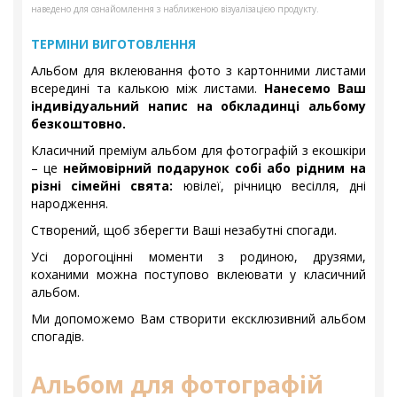
наведено для ознайомлення з наближеною візуалізацією продукту.
ТЕРМІНИ ВИГОТОВЛЕННЯ
Альбом для вклеювання фото з картонними листами
всередині та калькою між листами.
Нанесемо Ваш
індивідуальний напис на обкладинці альбому
безкоштовно.
Класичний преміум альбом для фотографій з екошкіри
– це
неймовірний подарунок собі або рідним на
різні сімейні свята:
ювілеї, річницю весілля, дні
народження.
Створений, щоб зберегти Ваші незабутні спогади.
Усі дорогоцінні моменти з родиною, друзями,
коханими можна поступово вклеювати у класичний
альбом.
Ми допоможемо Вам створити ексклюзивний альбом
спогадів.
Альбом для фотографій