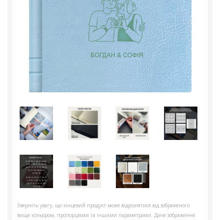
Зверніть увагу, що кінцевий продукт може відрізнятися від зображеного
вище кольором, пропорціями та іншими параметрами. Дане зображення