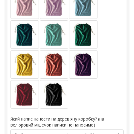
Який напис нанести на дерев'яну коробку? (на
велюровий мішечок написи не наносимо)