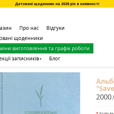
Датовані щоденник на 2026 рік в наявності
азин
Про нас
Відгуки
овані щоденники
міни виготовлення та графік роботи
екції записників
Блог
Альб
"Save
2000.
Колір е