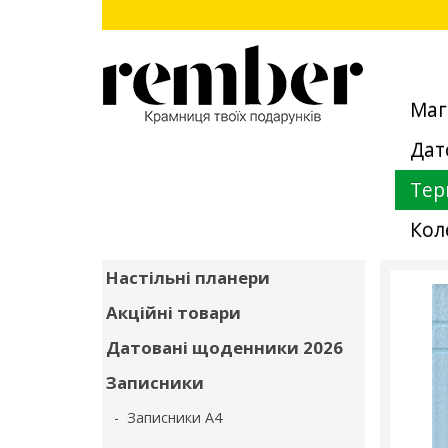
Маг
Дат
Тер
Кол
Настільні планери
Акційні товари
Датовані щоденники 2026
Записники
- Записники А4