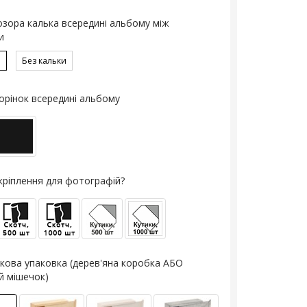
озора калька всередині альбому між
и
ю
Без кальки
орінок всередині альбому
кріплення для фотографій?
кова упаковка (дерев'яна коробка АБО
й мішечок)