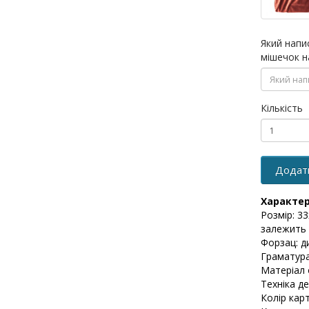
Який напи
мішечок н
Кількість
Додат
Характе
Розмір: 3
залежить в
Форзац: д
Граматура
Матеріал 
Техніка д
Колір карт