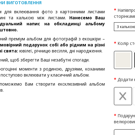
НИ ВИГОТОВЛЕННЯ
Напівпр
м для вклеювання фото з картонними листами
сторінкам
дині та калькою між листами.
Нанесемо Ваш
ідуальний напис на обкладинці альбому
З калько
штовно.
ний преміум альбом для фотографій з екошкіри –
Колір ст
мовірний подарунок собі або рідним на різні
і свята:
ювілеї, річницю весілля, дні народження.
ний, щоб зберегти Ваші незабутні спогади.
рогоцінні моменти з родиною, друзями, коханими
поступово вклеювати у класичний альбом.
Додати 
поможемо Вам створити ексклюзивний альбом
в.
Подарун
велюрови