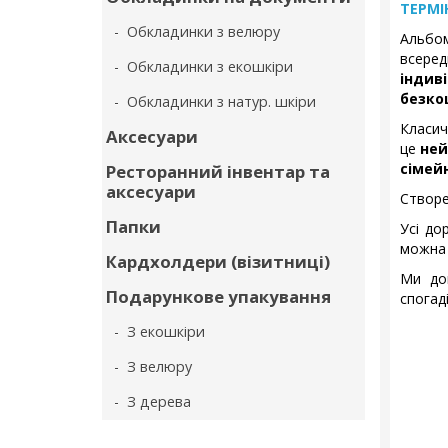
ТЕРМІ
- Обкладинки з велюру
Альбо
всере
- Обкладинки з екошкіри
індив
безко
- Обкладинки з натур. шкіри
Класич
Аксесуари
це
ней
сімейн
Ресторанний інвентар та
аксесуари
Створе
Папки
Усі до
можна 
Кардхолдери (візитниці)
Ми до
Подарункове упакування
спогаді
- З екошкіри
- З велюру
- З дерева