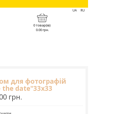
UA
RU
0 товар(ів)
0.00 грн.
ом для фотографій
 the date"33х33
00 грн.
кошкіри