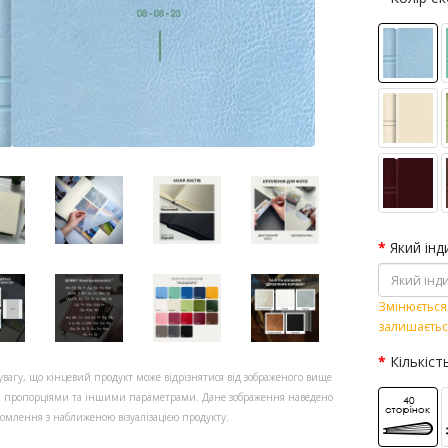
Який інд
Змінюється 
залишаєтьс
Кількіст
увагу, що кінцевий продукт може відрізнятися від зображеного вище
, пропорціями та іншими параметрами. Дане зображення наведено
омлення з наближеною візуалізацією продукту.