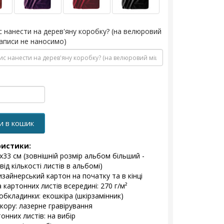
с нанести на дерев'яну коробку? (на велюровий
аписи не наносимо)
и в кошик
ристики:
3х33 см (зовнішній розмір альбом більший -
ід кількості листів в альбомі)
изайнерський картон на початку та в кінці
 картонних листів всередині: 270 г/м²
обкладинки: екошкіра (шкірзамінник)
екору: лазерне гравірування
онних листів: на вибір