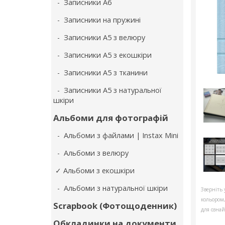
- Записники А6
- Записники на пружині
- Записники А5 з велюру
- Записники А5 з екошкіри
- Записники А5 з тканини
- Записники А5 з натуральної
шкіри
Альбоми для фотографій
- Альбоми з файлами | Instax Mini
- Альбоми з велюру
✓ Альбоми з екошкіри
- Альбоми з натуральної шкіри
Зверніть 
кольором
Scrapbook (Фотощоденник)
для ознай
Обкладинки на документи