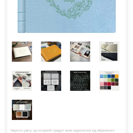
Зверніть увагу, що кінцевий продукт може відрізнятися від зображеного