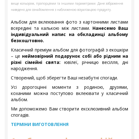
вище кольором, пропорціями та іншими параметрами. Дане зображення
наведено для ознайомлення з наближеною візуалізацією продукту.
Альбом для вклеювання фото з картонними листами
всередині та калькою між листами.
Нанесемо Ваш
індивідуальний напис на обкладинці альбому
безкоштовно.
Класичний преміум альбом для фотографій з екошкіри
– це
неймовірний подарунок собі або рідним на
різні сімейні свята:
ювілеї, річницю весілля, дні
народження.
Створений, щоб зберегти Ваші незабутні спогади.
Усі дорогоцінні моменти з родиною, друзями,
коханими можна поступово вклеювати у класичний
альбом.
Ми допоможемо Вам створити ексклюзивний альбом
спогадів.
ТЕРМІНИ ВИГОТОВЛЕННЯ