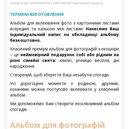
наведено для ознайомлення з наближеною візуалізацією продукту.
ТЕРМІНИ ВИГОТОВЛЕННЯ
Альбом для вклеювання фото з картонними листами
всередині та калькою між листами.
Нанесемо Ваш
індивідуальний напис на обкладинці альбому
безкоштовно.
Класичний преміум альбом для фотографій з екошкіри
– це
неймовірний подарунок собі або рідним на
різні сімейні свята:
ювілеї, річницю весілля, дні
народження.
Створений, щоб зберегти Ваші незабутні спогади.
Усі дорогоцінні моменти з родиною, друзями,
коханими можна поступово вклеювати у класичний
альбом.
Ми допоможемо Вам створити ексклюзивний альбом
спогадів.
Альбом для фотографій