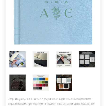
Зверніть увагу, що кінцевий продукт може відрізнятися від зображеного
вище кольором, пропорціями та іншими параметрами. Дане зображення