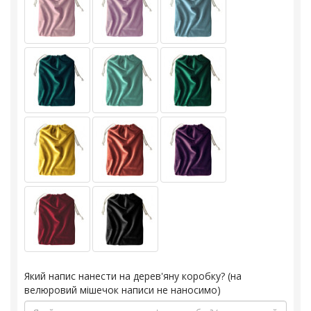
Який напис нанести на дерев'яну коробку? (на
велюровий мішечок написи не наносимо)