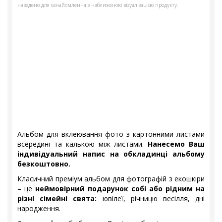
наведено для ознайомлення з наближеною візуалізацією продукту.
Альбом для вклеювання фото з картонними листами
всередині та калькою між листами.
Нанесемо Ваш
індивідуальний напис на обкладинці альбому
безкоштовно.
Класичний преміум альбом для фотографій з екошкіри
– це
неймовірний подарунок собі або рідним на
різні сімейні свята:
ювілеї, річницю весілля, дні
народження.