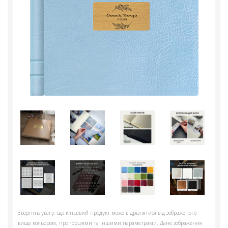
Зверніть увагу, що кінцевий продукт може відрізнятися від зображеного
вище кольором, пропорціями та іншими параметрами. Дане зображення