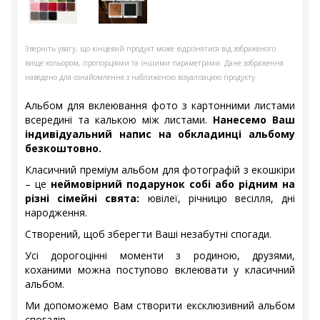
Зверніть увагу, що кінцевий продукт може відрізнятися від зображеного
вище кольором, пропорціями та іншими параметрами. Дане зображення
наведено для ознайомлення з наближеною візуалізацією продукту.
Альбом для вклеювання фото з картонними листами
всередині та калькою між листами.
Нанесемо Ваш
індивідуальний напис на обкладинці альбому
безкоштовно.
Класичний преміум альбом для фотографій з екошкіри
– це
неймовірний подарунок собі або рідним на
різні сімейні свята:
ювілеї, річницю весілля, дні
народження.
Створений, щоб зберегти Ваші незабутні спогади.
Усі дорогоцінні моменти з родиною, друзями,
коханими можна поступово вклеювати у класичний
альбом.
Ми допоможемо Вам створити ексклюзивний альбом
спогадів.