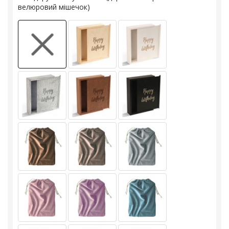
велюровий мішечок)