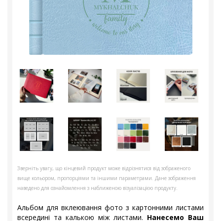
Зверніть увагу, що кінцевий продукт може відрізнятися від зображеного
вище кольором, пропорціями та іншими параметрами. Дане зображення
наведено для ознайомлення з наближеною візуалізацією продукту.
Альбом для вклеювання фото з картонними листами
всередині та калькою між листами.
Нанесемо Ваш