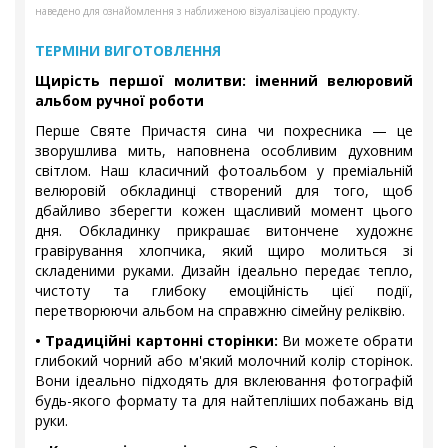
наведено для ознайомлення з наближеною візуалізацією продукту.
ТЕРМІНИ ВИГОТОВЛЕННЯ
Щирість першої молитви: іменний велюровий
альбом ручної роботи
Перше Святе Причастя сина чи похресника — це
зворушлива мить, наповнена особливим духовним
світлом. Наш класичний фотоальбом у преміальній
велюровій обкладинці створений для того, щоб
дбайливо зберегти кожен щасливий момент цього
дня. Обкладинку прикрашає витончене художнє
гравірування хлопчика, який щиро молиться зі
складеними руками. Дизайн ідеально передає тепло,
чистоту та глибоку емоційність цієї події,
перетворюючи альбом на справжню сімейну реліквію.
• Традиційні картонні сторінки:
Ви можете обрати
глибокий чорний або м'який молочний колір сторінок.
Вони ідеально підходять для вклеювання фотографій
будь-якого формату та для найтепліших побажань від
руки.