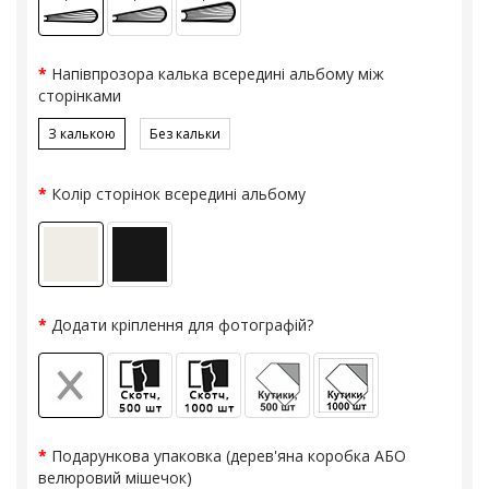
Напівпрозора калька всередині альбому між
сторінками
З калькою
Без кальки
Колір сторінок всередині альбому
Додати кріплення для фотографій?
Подарункова упаковка (дерев'яна коробка АБО
велюровий мішечок)