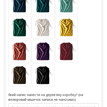
Який напис нанести на дерев'яну коробку? (на
велюровий мішечок написи не наносимо)