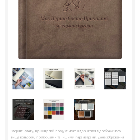
Зверніть увагу, що кінцевий продукт може відрізнятися від зображеного
вище кольором, пропорціями та іншими параметрами. Дане зображення