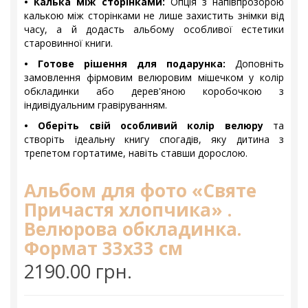
• Калька між сторінками:
Опція з напівпрозорою
калькою між сторінками не лише захистить знімки від
часу, а й додасть альбому особливої естетики
старовинної книги.
• Готове рішення для подарунка:
Доповніть
замовлення фірмовим велюровим мішечком у колір
обкладинки або дерев'яною коробочкою з
індивідуальним гравіруванням.
• Оберіть свій особливий колір велюру
та
створіть ідеальну книгу спогадів, яку дитина з
трепетом гортатиме, навіть ставши дорослою.
Альбом для фото «Святе
Причастя хлопчика» .
Велюрова обкладинка.
Формат 33x33 см
2190.00 грн.