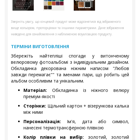
Зверніть увагу, що кінцевий продукт може відрізнятися від зображеного
вище кольором, пропорціями та іншими параметрами. Дане зображення
наведено для ознайомлення з наближеною візуалізацією продукту.
ТЕРМІНИ ВИГОТОВЛЕННЯ
Збережіть найтепліші спогади у витонченому
велюровому фотоальбомі з індивідуальним дизайном.
Обкладинка декорована ніжним написом "Любов
завжди перемагає"" та іменами пари, що робить цей
альбом особливим та унікальним.
Матеріал:
Обкладинка із ніжного велюру
преміум-якості
Сторінки:
Щільний картон + візерункова калька
між ними
Персоналізація:
Ім'я, дата або символ,
нанесені термотрансферною плівкою
Колір плівки на вибір:
золотий, золотий