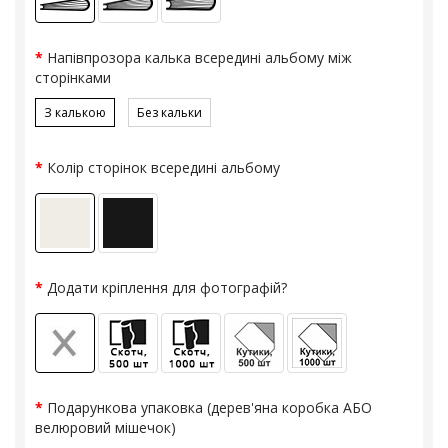
Напівпрозора калька всередині альбому між
сторінками
З калькою
Без кальки
Колір сторінок всередині альбому
Додати кріплення для фотографій?
Подарункова упаковка (дерев'яна коробка АБО
велюровий мішечок)