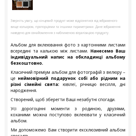
Зверніть увагу, що кінцевий продукт може відрізнятися від зображеного
вище кольором, пропорціями та іншими параметрами. Дане зображення
наведено для ознайомлення з наближеною візуалізацією продукту.
Альбом для вклеювання фото з картонними листами
всередині та калькою між листами.
Нанесемо Ваш
індивідуальний напис на обкладинці альбому
безкоштовно.
Класичний преміум альбом для фотографій з велюру –
це
неймовірний подарунок собі або рідним на
різні сімейні свята:
ювілеї, річницю весілля, дні
народження.
Створений, щоб зберегти Ваші незабутні спогади.
Усі дорогоцінні моменти з родиною, друзями,
коханими можна поступово вклеювати у класичний
альбом.
Ми допоможемо Вам створити ексклюзивний альбом
спогадів.