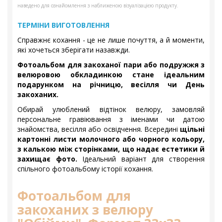
наведено для ознайомлення з наближеною візуалізацією продукту.
ТЕРМІНИ ВИГОТОВЛЕННЯ
Справжнє кохання - це не лише почуття, а й моменти,
які хочеться зберігати назавжди.
Фотоальбом для закоханої пари або подружжя з
велюровою обкладинкою стане ідеальним
подарунком на річницю, весілля чи День
закоханих.
Обирай улюблений відтінок велюру, замовляй
персональне гравіювання з іменами чи датою
знайомства, весілля або освідчення. Всередині
щільні
картонні листи молочного або чорного кольору,
з калькою між сторінками, що надає естетики й
захищає фото.
Ідеальний варіант для створення
спільного фотоальбому історії кохання.
Фотоальбом для
закоханих з велюру