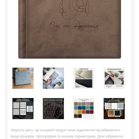
Зверніть увагу, що кінцевий продукт може відрізнятися від зображеного
вище кольором, пропорціями та іншими параметрами. Дане зображення