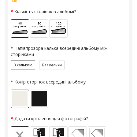
вище.
Кількість сторінок в альбомі?
Напівпрозора калька всередині альбому між
сторінками
З калькою
Без кальки
Колір сторінок всередині альбому
Додати кріплення для фотографій?