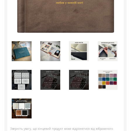
Зверніть увагу, що кінцевий продукт може відрізнятися від зображеного