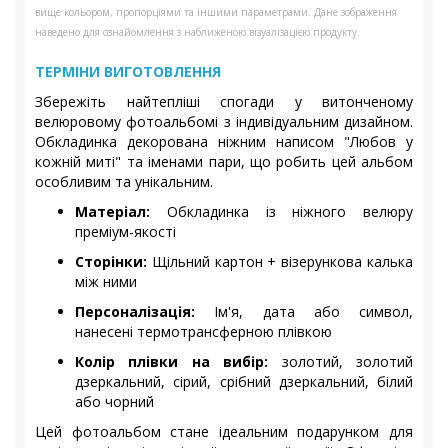
вище кольором, пропорціями та іншими параметрами. Дане зображення
наведено для ознайомлення з наближеною візуалізацією продукту.
ТЕРМІНИ ВИГОТОВЛЕННЯ
Збережіть найтепліші спогади у витонченому
велюровому фотоальбомі з індивідуальним дизайном.
Обкладинка декорована ніжним написом "Любов у
кожній миті" та іменами пари, що робить цей альбом
особливим та унікальним.
Матеріал:
Обкладинка із ніжного велюру
преміум-якості
Сторінки:
Щільний картон + візерункова калька
між ними
Персоналізація:
Ім'я, дата або символ,
нанесені термотрансферною плівкою
Колір плівки на вибір:
золотий, золотий
дзеркальний, сірий, срібний дзеркальний, білий
або чорний
Цей фотоальбом стане ідеальним подарунком для