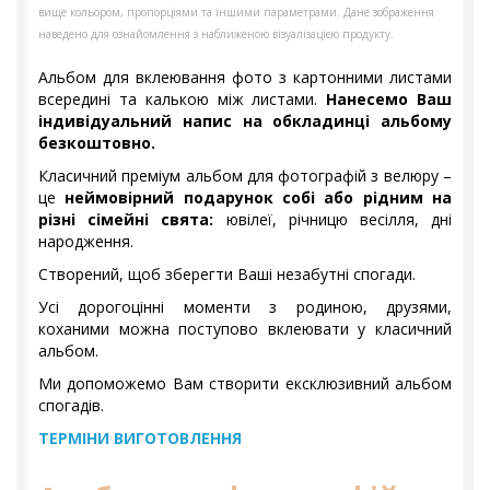
вище кольором, пропорціями та іншими параметрами. Дане зображення
наведено для ознайомлення з наближеною візуалізацією продукту.
Альбом для вклеювання фото з картонними листами
всередині та калькою між листами.
Нанесемо Ваш
індивідуальний напис на обкладинці альбому
безкоштовно.
Класичний преміум альбом для фотографій з велюру –
це
неймовірний подарунок собі або рідним на
різні сімейні свята:
ювілеї, річницю весілля, дні
народження.
Створений, щоб зберегти Ваші незабутні спогади.
Усі дорогоцінні моменти з родиною, друзями,
коханими можна поступово вклеювати у класичний
альбом.
Ми допоможемо Вам створити ексклюзивний альбом
спогадів.
ТЕРМІНИ ВИГОТОВЛЕННЯ