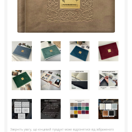
Зверніть увагу, що кінцевий продукт може відрізнятися від зображеного